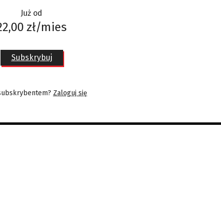
Już od
22,00 zł/mies
Subskrybuj
 subskrybentem?
Zaloguj się