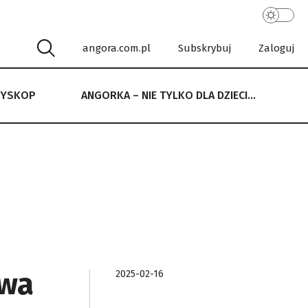
angora.com.pl
Subskrybuj
Zaloguj
RYSKOP
ANGORKA – NIE TYLKO DLA DZIECI…
 NIE TYLKO DLA DZIECI…
ywa
2025-02-16