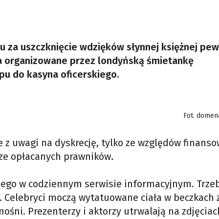
mu za uszczknięcie wdzięków słynnej księżnej pew
cia organizowane przez londyńską śmietankę
pu do kasyna oficerskiego.
Fot. domen
 z uwagi na dyskrecję, tylko ze względów finanso
ze opłacanych prawników
.
ólnego w codziennym serwisie informacyjnym. Trze
h. Celebryci moczą wytatuowane ciała w beczkach 
nośni. Prezenterzy i aktorzy utrwalają na zdjęciac