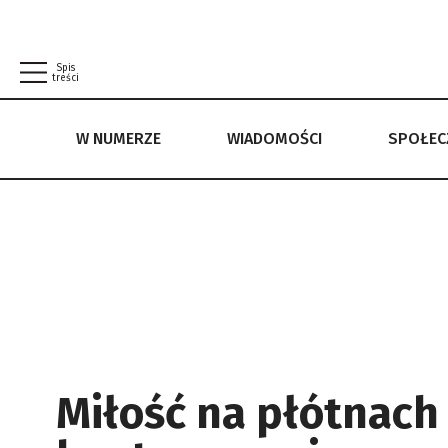
Spis
treści
W NUMERZE
WIADOMOŚCI
SPOŁE
W NUMERZE
WIADOMOŚCI
SPOŁECZEŃSTWO
POLITYKA PRYWATNOŚCI
REGULAMIN
Miłość na płótnach