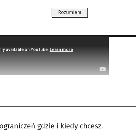
 kochała i pozostała mu wierna. W odnalezionej p
od Pepity. Zawsze kończyła je słowami: „Cała twoj
Rozumiem
ograniczeń gdzie i kiedy chcesz.