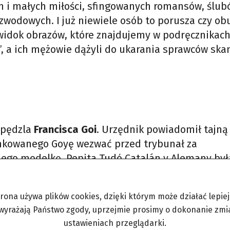
h i małych miłości, sfingowanych romansów, ślub
wodowych. I już niewiele osób to porusza czy ob
widok obrazów, które znajdujemy w podręcznikac
ca”, a ich mężowie dążyli do ukarania sprawców sk
pędzla
Francisca Goi
. Urzędnik powiadomił tajną
ankowanego Goyę wezwać przed trybunał za
 jego modelkę. Pepita Tudó Catalán y Alemany był
ra Manuela Godoya, faworytą królewskiej pary Karo
utką, która swymi wdziękami uwiodła tyrana, jak
trona używa plików cookies, dzięki którym może działać lepiej. 
w tawernach. W roku 1808 po napoleońskim podbo
 wyrażają Państwo zgody, uprzejmie prosimy o dokonanie zmi
mi królewskimi protektorami, do wyjazdu z ojczyz
ustawieniach przeglądarki.