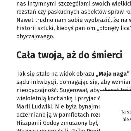
nas intymnymi szczegółami swoich wielkic
rozstań czy paskudnych aspektów spraw roz
Nawet trudno nam sobie wyobrazić, że na 
historii sztuki, kiedyś paniom „płonęły li
obyczajowego.
Cała twoja, aż do śmierci
Tak się stało na widok obrazu
„Maja naga”
sądu inkwizycji, domagając się, aby wzmi
nieobyczajność. Sugerował, aby ukarać też
wieloletnią kochanką i przyjaciółką premie
Marii Ludwiki. Nie była bynajmniej prostyt
Ta s
oczerniano ją w pamfletach rozdawanych 
nie
Hiszpanii Godoy zmuszony był, wraz ze swy