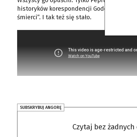
Wszyscy go opuścili. Tylko Pepita nadal go
historyków korespondencji Godoya są listy 
śmierci”. I tak też się stało.
SUBSKRYBUJ ANGORĘ
Czytaj bez żadnych 