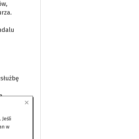
ów,
urza.
h
andalu
 służbę
a
la IV i
Jeśli
ju
an w
ny.