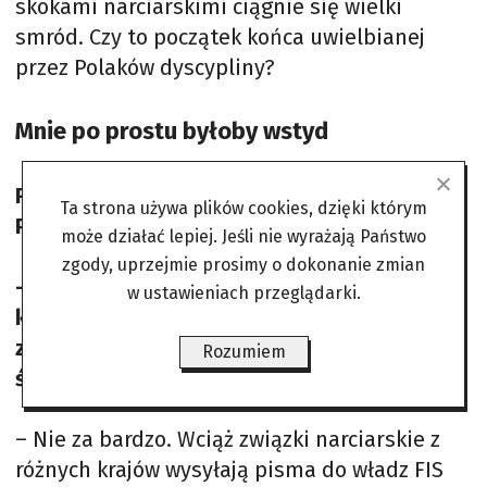
skokami narciarskimi ciągnie się wielki
smród. Czy to początek końca uwielbianej
przez Polaków dyscypliny?
Mnie po prostu byłoby wstyd
Rozmowa z ADAMEM MAŁYSZEM, prezesem
Ta strona używa plików cookies, dzięki którym
Polskiego Związku Narciarskiego
może działać lepiej. Jeśli nie wyrażają Państwo
zgody, uprzejmie prosimy o dokonanie zmian
– Do końca sezonu pozostało jeszcze kilka
w ustawieniach przeglądarki.
konkursów w ramach Pucharu Świata. Da się
zapomnieć o tym, co było na mistrzostwach
Rozumiem
świata, i robić swoje?
– Nie za bardzo. Wciąż związki narciarskie z
różnych krajów wysyłają pisma do władz FIS