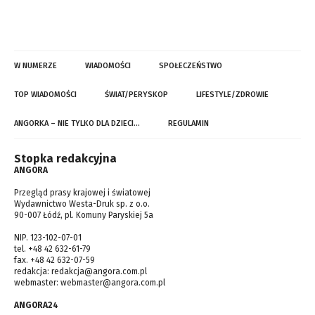
W NUMERZE
WIADOMOŚCI
SPOŁECZEŃSTWO
TOP WIADOMOŚCI
ŚWIAT/PERYSKOP
LIFESTYLE/ZDROWIE
ANGORKA – NIE TYLKO DLA DZIECI…
REGULAMIN
Stopka redakcyjna
ANGORA
Przegląd prasy krajowej i światowej
Wydawnictwo Westa-Druk sp. z o.o.
90-007 Łódź, pl. Komuny Paryskiej 5a
NIP. 123-102-07-01
tel. +48 42 632-61-79
fax. +48 42 632-07-59
redakcja:
redakcja@angora.com.pl
webmaster:
webmaster@angora.com.pl
ANGORA24