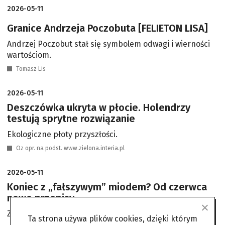
2026-05-11
Granice Andrzeja Poczobuta [FELIETON LISA]
Andrzej Poczobut stał się symbolem odwagi i wierności
wartościom.
Tomasz Lis
2026-05-11
Deszczówka ukryta w płocie. Holendrzy
testują sprytne rozwiązanie
Ekologiczne płoty przyszłości.
Oz opr. na podst. www.zielona.interia.pl
2026-05-11
Koniec z „fałszywym” miodem? Od czerwca
nowe przepisy
Zmiany na sklepowych półkach.
Ta strona używa plików cookies, dzięki którym