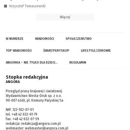
Krzysztof Tomaszewski
Więcej
W NUMERZE
WIADOMOŚCI
SPOŁECZEŃSTWO
TOP WIADOMOŚCI
ŚWIAT/PERYSKOP
LIFESTYLE/ZDROWIE
ANGORKA – NIE TYLKO DLA DZIECI…
REGULAMIN
Stopka redakcyjna
ANGORA
Przegląd prasy krajowej i światowej
Wydawnictwo Westa-Druk sp. z o.o.
90-007 Łódź, pl. Komuny Paryskiej 5a
NIP. 123-102-07-01
tel. +48 42 632-61-79
fax. +48 42 632-07-59
redakcja:
redakcja@angora.com.pl
webmaster:
webmaster@angora.com.pl