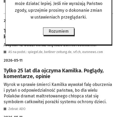
Oz opr. na podst. www.zielona.interia.pl
może działać lepiej. Jeśli nie wyrażają Państwo
zgody, uprzejmie prosimy o dokonanie zmian
w ustawieniach przeglądarki.
2026-05-11
Trump i niepewność wokół NATO. UE testuje
Rozumiem
klauzulę wzajemnej obrony
Artykuł 42 budzi coraz większe zainteresowanie.
AS na podst.: spiegel.de, berliner-zeitung.de, srf.ch, euronews.com
2026-05-11
Tylko 25 lat dla ojczyma Kamilka. Poglądy,
komentarze, opinie
Wyrok w sprawie śmierci Kamilka wywołał falę oburzenia
i pytań o odpowiedzialność państwa, bo dla wielu
Polaków dramat maltretowanego chłopca stał się
symbolem całkowitej porażki systemu ochrony dzieci.
Zebrał: ADO