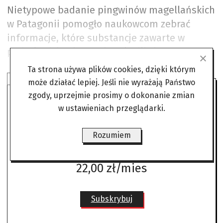
Nietypowe badanie pingwinów magellańskich
w Patagonii pomogło naukowcom zebrać
informacje, które substancje zawarte w
podłożu działają na nie szkodliwie.
Ta strona używa plików cookies, dzięki którym
SUBSKRYBUJ ANGORĘ
może działać lepiej. Jeśli nie wyrażają Państwo
zgody, uprzejmie prosimy o dokonanie zmian
w ustawieniach przeglądarki.
Czytaj bez żadnych ograniczeń
gdzie i kiedy chcesz.
Rozumiem
Już od
22,00 zł/mies
Subskrybuj