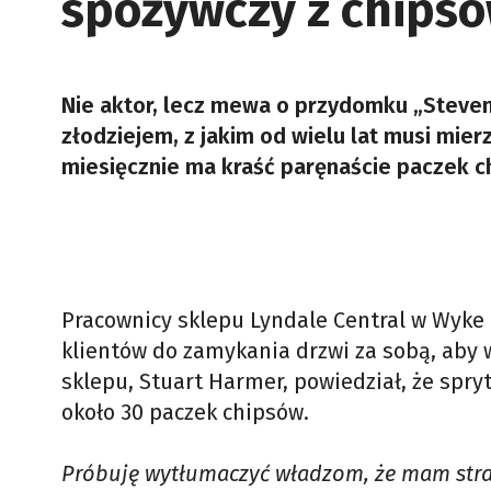
spożywczy z chips
Nie aktor, lecz mewa o przydomku „Steven 
złodziejem, z jakim od wielu lat musi mie
miesięcznie ma kraść paręnaście paczek c
Pracownicy sklepu Lyndale Central w Wyke 
klientów do zamykania drzwi za sobą, aby 
sklepu, Stuart Harmer, powiedział, że spr
około 30 paczek chipsów.
Próbuję wytłumaczyć władzom, że mam strat