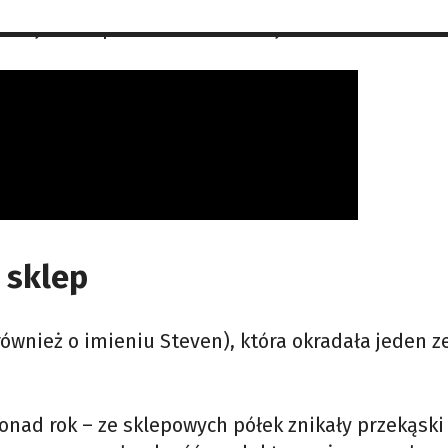
 złodzieja w ofercie sklepu pojawiły się paczki z
oruje i tak potrafi znaleźć swoje ulubione.
 sklep
ównież o imieniu Steven), która okradała jeden z
onad rok – ze sklepowych półek znikały przekąski