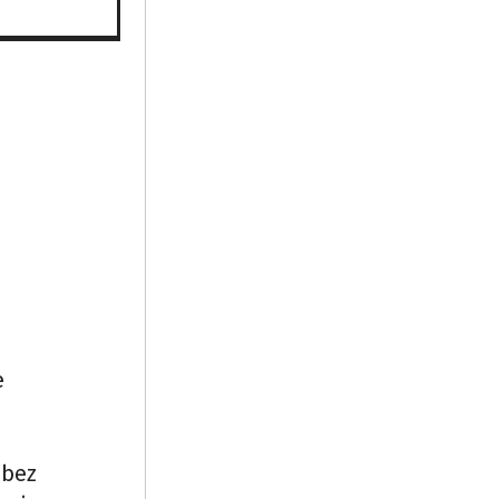
e
 bez