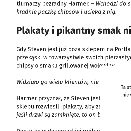
tłumaczy bezradny Harmer. –
Wchodzi do sk
kradnie paczkę chipsów i ucieka z nią
.
Plakaty i pikantny smak 
Gdy Steven jest już poza sklepem na Portl
przekąski w towarzystwie swoich pierzasty
chipsy o smaku grillowanej wołowiny.
Widziało go wielu klientów, nie jest nieśmi
Ta s
nie
Harmer przyznał, że Steven jest irytujący, 
sklepu rozwiesili plakaty, aby zachęcić kl
jeśli drzwi są zamknięte, to on będzie walił