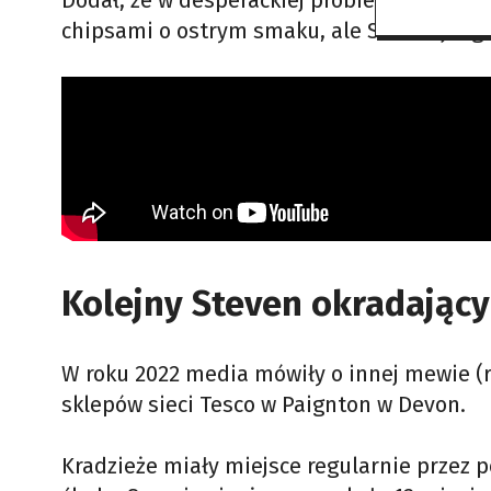
Dodał, że w desperackiej próbie zatrzymania
chipsami o ostrym smaku, ale Steven je ign
Kolejny Steven okradający
W roku 2022 media mówiły o innej mewie (r
sklepów sieci Tesco w Paignton w Devon.
Kradzieże miały miejsce regularnie przez p