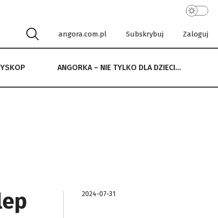
angora.com.pl
Subskrybuj
Zaloguj
RYSKOP
ANGORKA – NIE TYLKO DLA DZIECI…
 NIE TYLKO DLA DZIECI…
lep
2024-07-31