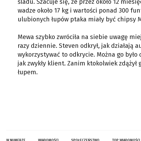
śladu. Szacuje się, że przez około 12 mies
wadze około 17 kg i wartości ponad 300 fun
ulubionych łupów ptaka miały być chipsy 
Mewa szybko zwróciła na siebie uwagę miej
razy dziennie. Steven odkrył, jak działają 
wykorzystywać to odkrycie. Można go było
jak zwykły klient. Zanim ktokolwiek zdążył 
łupem.
W NUMERZE
WIADOMOŚCI
SPOŁECZEŃSTWO
TOP WIADOMOŚCI