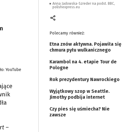
Anna Jadowska-Szreder na podst. BBC,
polishexpress.eu
ym
Polecamy również:
Etna znów aktywna. Pojawiła się
chmura pyłu wulkanicznego
Karambol na 4. etapie Tour de
Pologne
ło: YouTube
Rok prezydentury Nawrockiego
ające
Wyjątkowy szop w Seattle.
wnik
Jimothy podbija internet
dła
Czy pies się uśmiecha? Nie
zawsze
rt
–