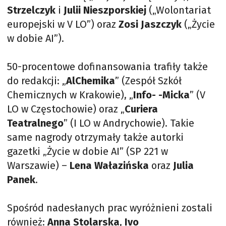
Strzelczyk
i
Julii Nieszporskiej
(„Wolontariat
europejski w V LO”) oraz
Zosi Jaszczyk
(„Życie
w dobie AI”).
50-procentowe dofinansowania trafiły także
do redakcji: „
AlChemika
” (Zespół Szkół
Chemicznych w Krakowie), „
Info- -Micka
” (V
LO w Częstochowie) oraz „
Curiera
Teatralnego
” (I LO w Andrychowie). Takie
same nagrody otrzymały także autorki
gazetki „Życie w dobie AI” (SP 221 w
Warszawie) –
Lena Wałazińska
oraz
Julia
Panek
.
Spośród nadesłanych prac wyróżnieni zostali
również:
Anna Stolarska
,
Ivo