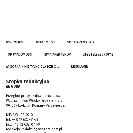
W NUMERZE
WIADOMOŚCI
SPOŁECZEŃSTWO
TOP WIADOMOŚCI
ŚWIAT/PERYSKOP
LIFESTYLE/ZDROWIE
ANGORKA – NIE TYLKO DLA DZIECI…
REGULAMIN
Stopka redakcyjna
ANGORA
Przegląd prasy krajowej i światowej
Wydawnictwo Westa-Druk sp. z o.o.
90-007 Łódź, pl. Komuny Paryskiej 5a
NIP. 123-102-07-01
tel. +48 42 632-61-79
fax. +48 42 632-07-59
redakcja:
redakcja@angora.com.pl