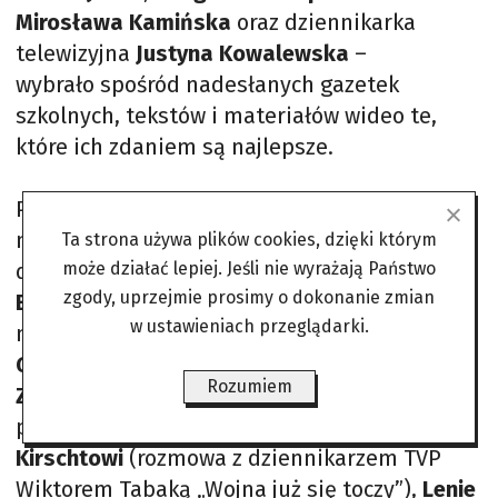
Mirosława Kamińska
oraz dziennikarka
telewizyjna
Justyna Kowalewska
–
wybrało spośród nadesłanych gazetek
szkolnych, tekstów i materiałów wideo te,
które ich zdaniem są najlepsze.
Po burzliwych obradach przyznano
nagrody dodatkowe: 50-procentowe
Ta strona używa plików cookies, dzięki którym
dofinansowania do pobytu na obozie
może działać lepiej. Jeśli nie wyrażają Państwo
zgody, uprzejmie prosimy o dokonanie zmian
Blance Grzelak
(felieton „Pomagać, ale
w ustawieniach przeglądarki.
najlepiej, żeby było widać”),
Wiktorii
Górce
(„Głos, który nie potrzebuje zgody”),
Rozumiem
Zosi Krajewskiej
(„Felieton o moim
przyjacielu – Chacie GPT”),
Jakubowi
Kirschtowi
(rozmowa z dziennikarzem TVP
Wiktorem Tabaką „Wojna już się toczy”),
Lenie