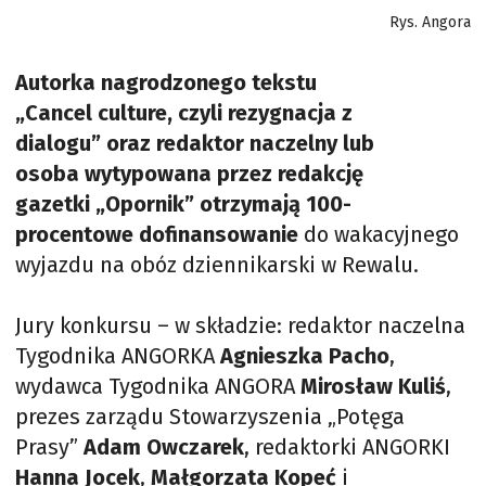
Rys. Angora
Autorka nagrodzonego tekstu
„Cancel culture, czyli rezygnacja z
dialogu” oraz redaktor naczelny lub
osoba wytypowana przez redakcję
gazetki „Opornik” otrzymają 100-
procentowe dofinansowanie
do wakacyjnego
wyjazdu na obóz dziennikarski w Rewalu.
Jury konkursu – w składzie: redaktor naczelna
Tygodnika ANGORKA
Agnieszka Pacho
,
wydawca Tygodnika ANGORA
Mirosław Kuliś
,
prezes zarządu Stowarzyszenia „Potęga
Prasy”
Adam Owczarek
, redaktorki ANGORKI
Hanna Jocek
,
Małgorzata Kopeć
i