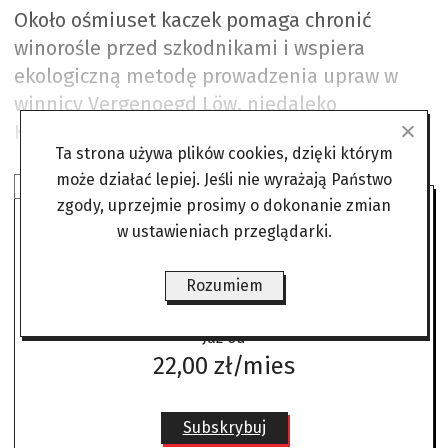
Około ośmiuset kaczek pomaga chronić
winorośle przed szkodnikami i wspiera
ekologiczną metodę prowadzenia upraw w
winnicy Vergenoegd Löw, niedaleko
Kapsztadu.
Ta strona używa plików cookies, dzięki którym
może działać lepiej. Jeśli nie wyrażają Państwo
SUBSKRYBUJ ANGORĘ
zgody, uprzejmie prosimy o dokonanie zmian
w ustawieniach przeglądarki.
Czytaj bez żadnych ograniczeń
gdzie i kiedy chcesz.
Rozumiem
Już od
22,00 zł/mies
Subskrybuj