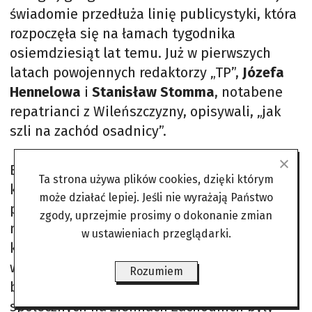
świadomie przedłuża linię publicystyki, która
rozpoczęła się na łamach tygodnika
osiemdziesiąt lat temu. Już w pierwszych
latach powojennych redaktorzy „TP”,
Józefa
Hennelowa
i
Stanisław Stomma
, notabene
repatrianci z Wileńszczyzny, opisywali, „jak
szli na zachód osadnicy”.
Bilans zasiedlenia Ziem Zachodnich,
Ta strona używa plików cookies, dzięki którym
kształtowanie się lokalnych tożsamości,
może działać lepiej. Jeśli nie wyrażają Państwo
powojennej pamięci i przemian, jakie zaszły
zgody, uprzejmie prosimy o dokonanie zmian
na tych ziemiach po roku 1989, stanowiły
w ustawieniach przeglądarki.
kanwę panelowych rozważań. Rozmowy
współczesnych historyków, dziennikarzy i
Rozumiem
badaczy o przemianach politycznych i
społecznych na Ziemiach Zachodnich były