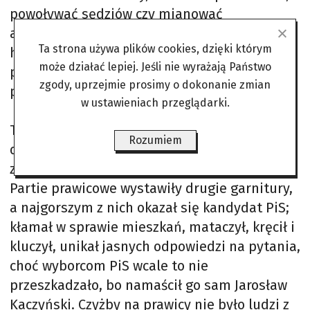
powoływać sędziów czy mianować
ambasadorów. Prezydent może być
Ta strona używa plików cookies, dzięki którym
hamulcowym i wetować ustawy, ale może też
może działać lepiej. Jeśli nie wyrażają Państwo
podejmować inicjatywy ustawodawcze i nie
zgody, uprzejmie prosimy o dokonanie zmian
przeszkadzać w realizacji dobrego prawa.
w ustawieniach przeglądarki.
Ta kampania pokazała, że nie mamy szczęścia
Rozumiem
do kandydatów. Zaledwie kilku z nich
zasługiwało, żeby stanąć w szranki wyborcze.
Partie prawicowe wystawiły drugie garnitury,
a najgorszym z nich okazał się kandydat PiS;
kłamał w sprawie mieszkań, mataczył, kręcił i
kluczył, unikał jasnych odpowiedzi na pytania,
choć wyborcom PiS wcale to nie
przeszkadzało, bo namaścił go sam Jarosław
Kaczyński. Czyżby na prawicy nie było ludzi z