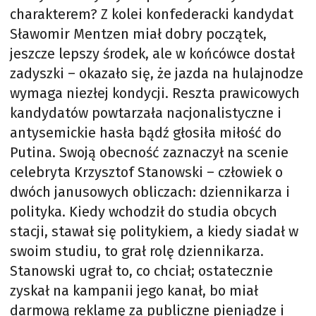
charakterem? Z kolei konfederacki kandydat
Sławomir Mentzen miał dobry początek,
jeszcze lepszy środek, ale w końcówce dostał
zadyszki – okazało się, że jazda na hulajnodze
wymaga niezłej kondycji. Reszta prawicowych
kandydatów powtarzała nacjonalistyczne i
antysemickie hasła bądź głosiła miłość do
Putina. Swoją obecność zaznaczył na scenie
celebryta Krzysztof Stanowski – człowiek o
dwóch janusowych obliczach: dziennikarza i
polityka. Kiedy wchodził do studia obcych
stacji, stawał się politykiem, a kiedy siadał w
swoim studiu, to grał rolę dziennikarza.
Stanowski ugrał to, co chciał; ostatecznie
zyskał na kampanii jego kanał, bo miał
darmową reklamę za publiczne pieniądze i