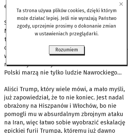
efekty widać, słychać i czuć.
Ta strona używa plików cookies, dzięki którym
może działać lepiej. Jeśli nie wyrażają Państwo
Sygnałem zwijania się armii amerykańskiej z
zgody, uprzejmie prosimy o dokonanie zmian
NATO i Europy jest ogłoszona redukcja o pięć
w ustawieniach przeglądarki.
tysięcy wojaków z garnizonu w Niemczech. Ale
czy wrócą do Ameryki, czy przesunie się ich na
Rozumiem
wschodnią flankę? Wątpliwe, choć o
militarnym amerykańskim wzmocnieniu
Polski marzą nie tylko ludzie Nawrockiego…
Aliści Trump, który wiele mówi, a mało myśli,
już zapowiedział, że to nie koniec. Jest nadal
obrażony na Hiszpanów i Włochów, bo nie
pomogli mu w absurdalnym zbrojnym ataku
na Iran, więc łatwo sobie wyobrazić eskalację
epickiej furii Trumpa, któremu już dawno