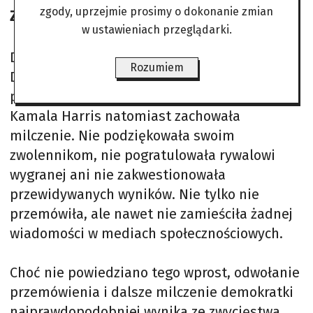
zgody, uprzejmie prosimy o dokonanie zmian
Zawiodła swoich wyborców
w ustawieniach przeglądarki.
Donald Trump, zwycięzca wyścigu o Biały
Rozumiem
Dom, wygłosił przemówienie triumfalne
podczas wieczoru wyborczego republikanów.
Kamala Harris natomiast zachowała
milczenie. Nie podziękowała swoim
zwolennikom, nie pogratulowała rywalowi
wygranej ani nie zakwestionowała
przewidywanych wyników. Nie tylko nie
przemówiła, ale nawet nie zamieściła żadnej
wiadomości w mediach społecznościowych.
Choć nie powiedziano tego wprost, odwołanie
przemówienia i dalsze milczenie demokratki
najprawdopodobniej wynika ze zwycięstwa