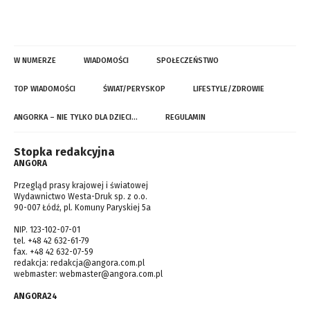
W NUMERZE
WIADOMOŚCI
SPOŁECZEŃSTWO
TOP WIADOMOŚCI
ŚWIAT/PERYSKOP
LIFESTYLE/ZDROWIE
ANGORKA – NIE TYLKO DLA DZIECI…
REGULAMIN
Stopka redakcyjna
ANGORA
Przegląd prasy krajowej i światowej
Wydawnictwo Westa-Druk sp. z o.o.
90-007 Łódź, pl. Komuny Paryskiej 5a
NIP. 123-102-07-01
tel. +48 42 632-61-79
fax. +48 42 632-07-59
redakcja:
redakcja@angora.com.pl
webmaster:
webmaster@angora.com.pl
ANGORA24