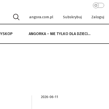
angora.com.pl
Subskrybuj
Zaloguj
RYSKOP
ANGORKA – NIE TYLKO DLA DZIECI…
 NIE TYLKO DLA DZIECI…
2026-06-11