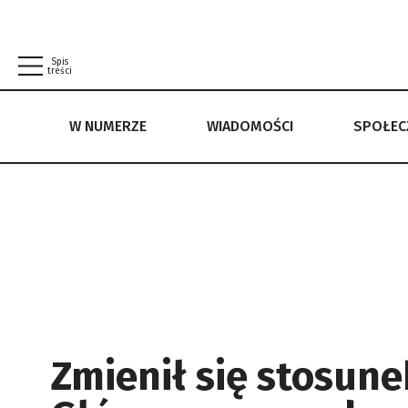
Spis
treści
W NUMERZE
WIADOMOŚCI
SPOŁE
W NUMERZE
WIADOMOŚCI
SPOŁECZEŃSTWO
POLITYKA PRYWATNOŚCI
REGULAMIN
Zmienił się stosune