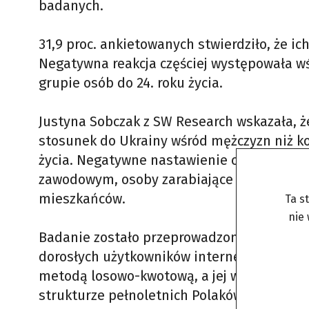
badanych.
31,9 proc. ankietowanych stwierdziło, że ich
Negatywna reakcja częściej występowała wś
grupie osób do 24. roku życia.
Justyna Sobczak z SW Research wskazała, ż
stosunek do Ukrainy wśród mężczyzn niż kob
życia. Negatywne nastawienie częściej dek
zawodowym, osoby zarabiające do 3000 zł n
mieszkańców.
Ta s
nie
Badanie zostało przeprowadzone przez SW 
dorosłych użytkowników internetu korzysta
metodą losowo-kwotową, a jej wyniki skor
strukturze pełnoletnich Polaków pod wzgl