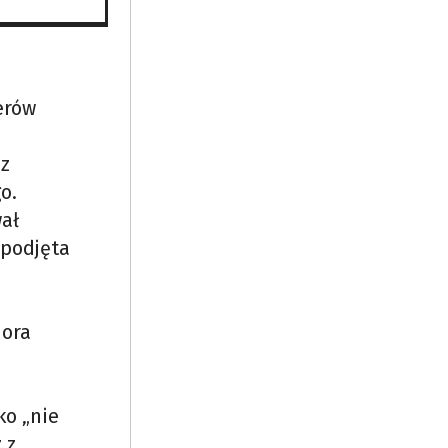
erów
ez
o.
wał
 podjęta
dora
ko „nie
 z