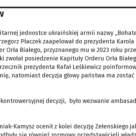
w
itarnej jednostce ukraińskiej armii nazwy „Bohat
rzegorz Płaczek zaapelował do prezydenta Karola
r Orła Białego, przyznanego mu w 2023 roku prz
i zwołał posiedzenie Kapituły Orderu Orła Białeg
 rzecznik prezydenta Rafał Leśkiewicz poinformo
pinię, natomiast decyzja głowy państwa ma zostać
 kontrowersyjnej decyzji, było wezwanie ambasa
iak-Kamysz ocenił z kolei decyzję Zełenskiego ja
 odbyły się również rozmowy przedstawicieli władz