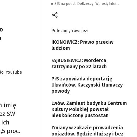
SJS na podst. DoRzeczy, Wprost, Interia
 o
Polecamy również:
o
IKONOWICZ: Prawo przeciw
ludziom
FAJBUSIEWICZ: Morderca
zatrzymany po 32 latach
ło: YouTube
PiS zapowiada deportację
Ukraińców. Kaczyński tłumaczy
powody
Lwów. Zamiast budynku Centrum
h imię
Kultury Polskiej powstał
zez SW
nieukończony pustostan
 ich
Zmiany w zakazie prowadzenia
5 proc.
pojazdów. Będzie dłuższy i bez