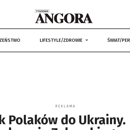
CZEŃSTWO
LIFESTYLE/ZDROWIE
ŚWIAT/PE
LIFESTYLE/ZDROWIE
ŚWIAT/PERYSKOP
ANGORKA –
R E K L A M A
k Polaków do Ukrainy.