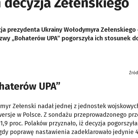
decyzja Zełenskiego
zja prezydenta Ukrainy Wołodymyra Zełenskiego
azwy „Bohaterów UPA” pogorszyła ich stosunek d
Źród
haterów UPA”
myr Zełenski nadał jednej z jednostek wojskowyc
owersje w Polsce. Z sondażu przeprowadzonego pr
1,9 proc. Polaków przyznało, iż decyzja pogorszyła
gdy poprawę nastawienia zadeklarowało jedynie 4,