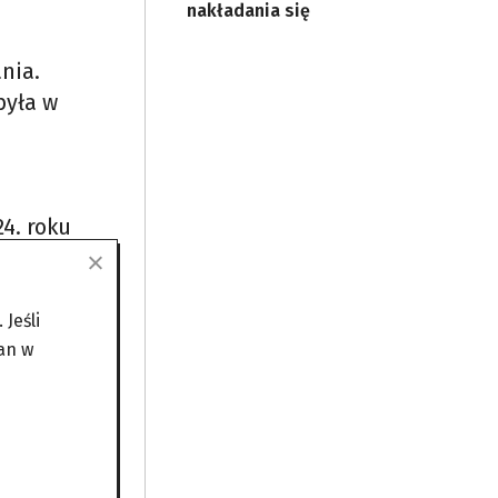
nakładania się
ania.
była w
4. roku
99 tys.
Jeśli
an w
 800
 dobrana
iadały
znych.