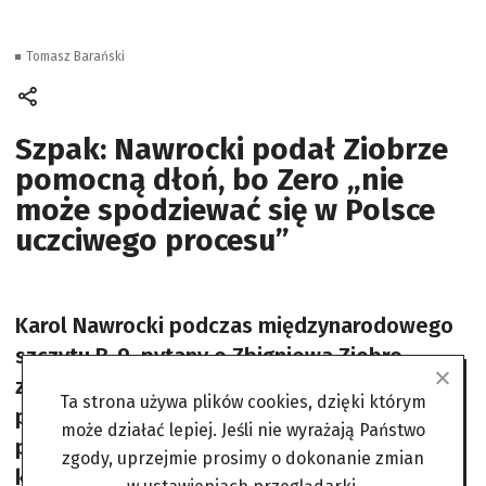
Tomasz Barański
Szpak: Nawrocki podał Ziobrze
pomocną dłoń, bo Zero „nie
może spodziewać się w Polsce
uczciwego procesu”
Karol Nawrocki podczas międzynarodowego
szczytu B-9, pytany o Zbigniewa Ziobro
zaszokował wszystkich! Na konferencji
Ta strona używa plików cookies, dzięki którym
prasowej stwierdził bowiem, że „osoba
może działać lepiej. Jeśli nie wyrażają Państwo
prywatna z zarzutami, ma prawo oddalić się z
zgody, uprzejmie prosimy o dokonanie zmian
kraju, bo nie może spodziewać się tu