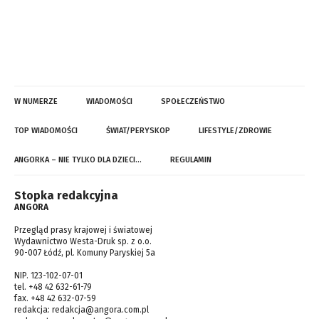
W NUMERZE
WIADOMOŚCI
SPOŁECZEŃSTWO
TOP WIADOMOŚCI
ŚWIAT/PERYSKOP
LIFESTYLE/ZDROWIE
ANGORKA – NIE TYLKO DLA DZIECI…
REGULAMIN
Stopka redakcyjna
ANGORA
Przegląd prasy krajowej i światowej
Wydawnictwo Westa-Druk sp. z o.o.
90-007 Łódź, pl. Komuny Paryskiej 5a
NIP. 123-102-07-01
tel. +48 42 632-61-79
fax. +48 42 632-07-59
redakcja:
redakcja@angora.com.pl