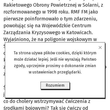
Rakietowego Obrony Powietrznej w Solarni, z
rozformowanego w 1998 roku. RMF FM jako
pierwsze poinformowało o tym zdarzeniu,
powołując się na Wojewódzkie Centrum
Zarządzania Kryzysowego w Katowicach.
Wyjaśniono, że na poligonie wojskowym w
Solarni działania zabezpieczał zastęp z
ciężkim samochodem gaśniczym oraz dwie
Ta strona używa plików cookies, dzięki którym
karetki wojskowe, jednak po przybyciu
może działać lepiej. Jeśli nie wyrażają Państwo
zgody, uprzejmie prosimy o dokonanie zmian
zespołu ratowniczego z lekarzem, stwierdzono
w ustawieniach przeglądarki.
zgon dwóch osób.
Rozumiem
Śmierć polskich żołnierzy podczas ćwiczeń
jest tragedią dla państwa i narodu. Jednak po
co do cholery wstrzymywać ćwiczenia z
środkami bojowymi? Tak się ćwiczy od