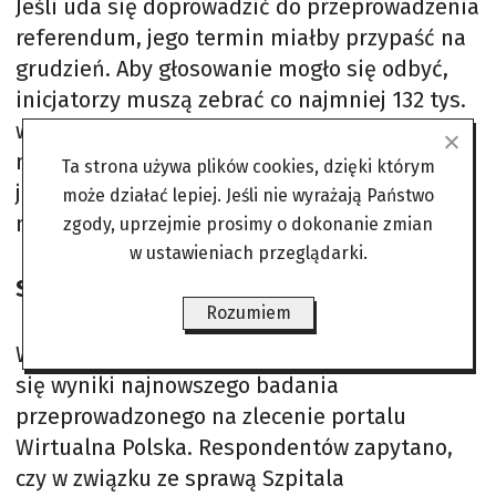
Jeśli uda się doprowadzić do przeprowadzenia
referendum, jego termin miałby przypaść na
grudzień. Aby głosowanie mogło się odbyć,
inicjatorzy muszą zebrać co najmniej 132 tys.
ważnych podpisów. Samo referendum będzie
natomiast wiążące pod względem frekwencji,
Ta strona używa plików cookies, dzięki którym
jeśli udział weźmie w nim co najmniej 467 tys.
może działać lepiej. Jeśli nie wyrażają Państwo
mieszkańców Warszawy.
zgody, uprzejmie prosimy o dokonanie zmian
w ustawieniach przeglądarki.
Sonda Wirtualnej Polski
Rozumiem
W kontekście tej sytuacji ciekawie prezentują
się wyniki najnowszego badania
przeprowadzonego na zlecenie portalu
Wirtualna Polska. Respondentów zapytano,
czy w związku ze sprawą Szpitala