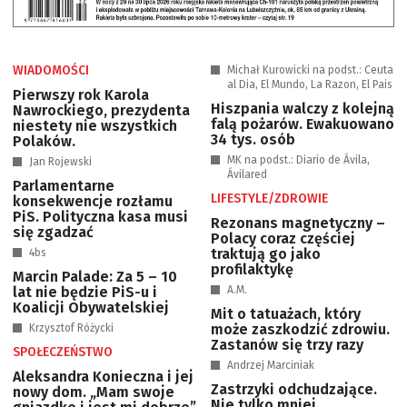
WIADOMOŚCI
Michał Kurowicki na podst.: Ceuta
al Dia, El Mundo, La Razon, El Pais
Pierwszy rok Karola
Hiszpania walczy z kolejną
Nawrockiego, prezydenta
falą pożarów. Ewakuowano
niestety nie wszystkich
34 tys. osób
Polaków.
MK na podst.: Diario de Ávila,
Jan Rojewski
Ávilared
Parlamentarne
LIFESTYLE/ZDROWIE
konsekwencje rozłamu
PiS. Polityczna kasa musi
Rezonans magnetyczny –
się zgadzać
Polacy coraz częściej
traktują go jako
4bs
profilaktykę
Marcin Palade: Za 5 – 10
lat nie będzie PiS-u i
A.M.
Koalicji Obywatelskiej
Mit o tatuażach, który
może zaszkodzić zdrowiu.
Krzysztof Różycki
Zastanów się trzy razy
SPOŁECZEŃSTWO
Andrzej Marciniak
Aleksandra Konieczna i jej
Zastrzyki odchudzające.
nowy dom. „Mam swoje
Nie tylko mniej