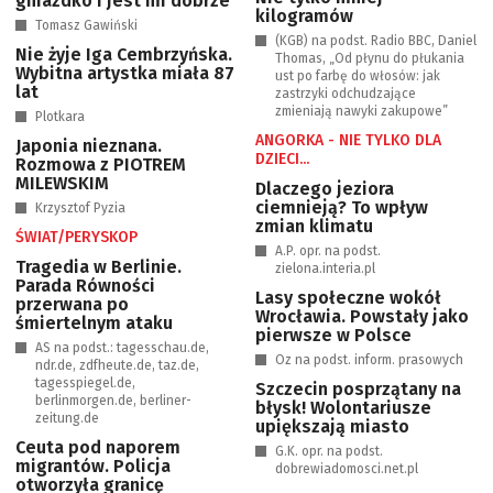
gniazdko i jest mi dobrze”
kilogramów
Tomasz Gawiński
(KGB) na podst. Radio BBC, Daniel
Nie żyje Iga Cembrzyńska.
Thomas, „Od płynu do płukania
Wybitna artystka miała 87
ust po farbę do włosów: jak
lat
zastrzyki odchudzające
zmieniają nawyki zakupowe”
Plotkara
ANGORKA - NIE TYLKO DLA
Japonia nieznana.
DZIECI...
Rozmowa z PIOTREM
MILEWSKIM
Dlaczego jeziora
ciemnieją? To wpływ
Krzysztof Pyzia
zmian klimatu
ŚWIAT/PERYSKOP
A.P. opr. na podst.
Tragedia w Berlinie.
zielona.interia.pl
Parada Równości
Lasy społeczne wokół
przerwana po
Wrocławia. Powstały jako
śmiertelnym ataku
pierwsze w Polsce
AS na podst.: tagesschau.de,
Oz na podst. inform. prasowych
ndr.de, zdfheute.de, taz.de,
tagesspiegel.de,
Szczecin posprzątany na
berlinmorgen.de, berliner-
błysk! Wolontariusze
zeitung.de
upiększają miasto
Ceuta pod naporem
G.K. opr. na podst.
migrantów. Policja
dobrewiadomosci.net.pl
otworzyła granicę