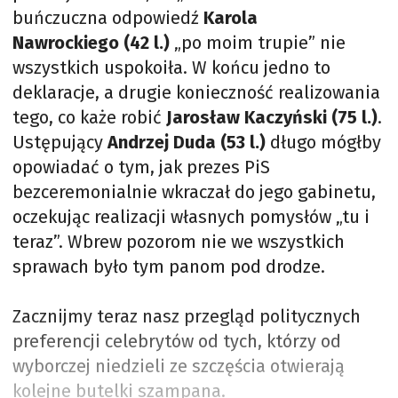
buńczuczna odpowiedź
Karola
Nawrockiego (42 l.)
„po moim trupie” nie
wszystkich uspokoiła. W końcu jedno to
deklaracje, a drugie konieczność realizowania
tego, co każe robić
Jarosław Kaczyński (75 l.)
.
Ustępujący
Andrzej Duda (53 l.)
długo mógłby
opowiadać o tym, jak prezes PiS
bezceremonialnie wkraczał do jego gabinetu,
oczekując realizacji własnych pomysłów „tu i
teraz”. Wbrew pozorom nie we wszystkich
sprawach było tym panom pod drodze.
Zacznijmy teraz nasz przegląd politycznych
preferencji celebrytów od tych, którzy od
wyborczej niedzieli ze szczęścia otwierają
kolejne butelki szampana.