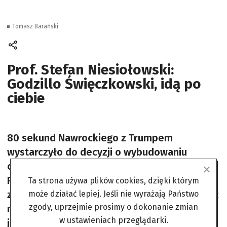
Tomasz Barański
Prof. Stefan Niesiołowski:
Godzillo Święczkowski, idą po
ciebie
80 sekund Nawrockiego z Trumpem
wystarczyło do decyzji o wybudowaniu
całkiem solidnego, wojskowego miasta w
Polsce tymczasem o bazy przez lata
Ta strona używa plików cookies, dzięki którym
zabiegali polscy ministrowie i posłowie, teraz
może działać lepiej. Jeśli nie wyrażają Państwo
zgody, uprzejmie prosimy o dokonanie zmian
miód chce spijać Nawrocki, którego zasługą
w ustawieniach przeglądarki.
jest, że podał rękę Trumpowi.