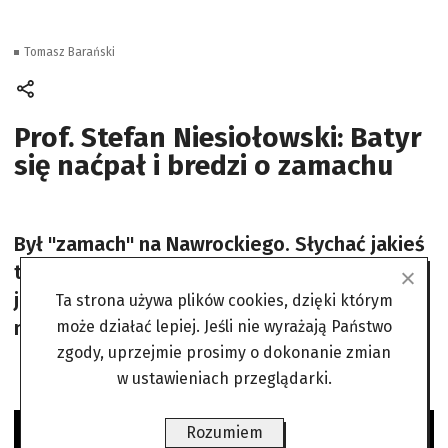
Tomasz Barański
Prof. Stefan Niesiołowski: Batyr
się naćpał i bredzi o zamachu
Był "zamach" na Nawrockiego. Słychać jakieś
tłumaczenia, że wcześniej pocałował w rękę
jakąś kobietę i to ona go zatruła... "On się
Ta strona używa plików cookies, dzięki którym
naćpał, albo nachlał".
może działać lepiej. Jeśli nie wyrażają Państwo
zgody, uprzejmie prosimy o dokonanie zmian
w ustawieniach przeglądarki.
Rozumiem