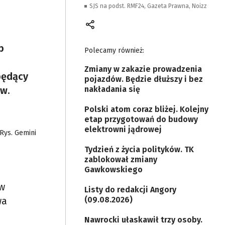
SJS na podst. RMF24, Gazeta Prawna, Noizz
p
Polecamy również:
Zmiany w zakazie prowadzenia
będący
pojazdów. Będzie dłuższy i bez
ów.
nakładania się
Polski atom coraz bliżej. Kolejny
etap przygotowań do budowy
elektrowni jądrowej
Rys. Gemini
Tydzień z życia polityków. TK
zablokował zmiany
Gawkowskiego
 w
Listy do redakcji Angory
wa
(09.08.2026)
Nawrocki ułaskawił trzy osoby.