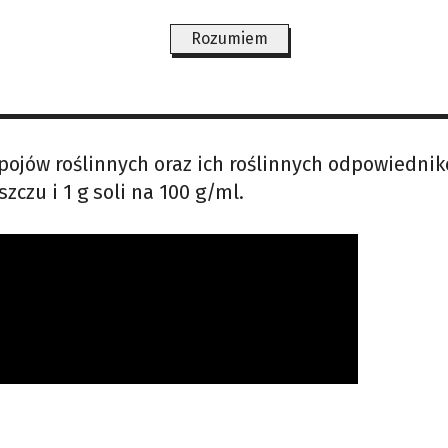
nie przekracza 15 g cukru, 10 g tłuszczu oraz 1 g 
Rozumiem
kierniczego i półcukierniczego dopuszczalne nor
 g soli na 100 g. Z kolei produkty zbożowe będą m
zczu i 1 g soli na 100 g.
pojów roślinnych oraz ich roślinnych odpowiedni
zczu i 1 g soli na 100 g/ml.