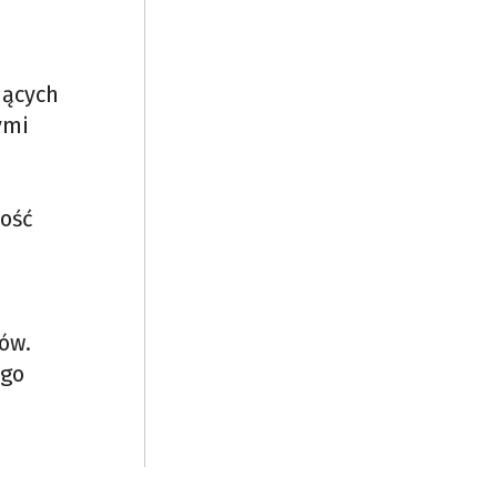
jących
ymi
wość
ów.
ego