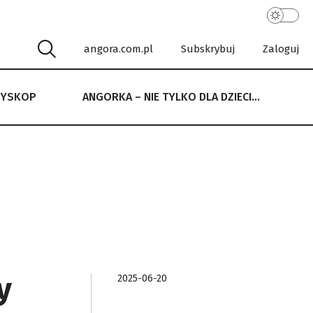
angora.com.pl
Subskrybuj
Zaloguj
RYSKOP
ANGORKA – NIE TYLKO DLA DZIECI…
 NIE TYLKO DLA DZIECI…
y
2025-06-20