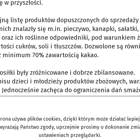
ę w przyszłości.
yjną listę produktów dopuszczonych do sprzedaży
ch znalazły się m.in. pieczywo, kanapki, sałatki,
 oraz ich roślinne odpowiedniki, pod warunkiem 
ości cukrów, soli i tłuszczów. Dozwolone są równi
a z minimum 70% zawartością kakao.
osiłki były zróżnicowane i dobrze zbilansowane.
pisu dzieci i młodzieży produktów zbożowych, war
w. Jednocześnie zachęca do ograniczenia dań smaż
turalnych, nieprzetworzonych składników.
trona używa plików cookies, dzięki którym może działać lepiej. 
 wyrażają Państwo zgody, uprzejmie prosimy o dokonanie zmi
ustawieniach przeglądarki.
nne produkty niewymienione bezpośrednio w