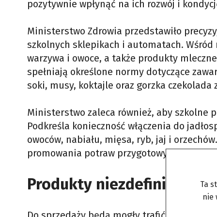
pozytywnie wpłynąć na ich rozwój i kondycj
Ministerstwo Zdrowia przedstawiło precyz
szkolnych sklepikach i automatach. Wśród ni
warzywa i owoce, a także produkty mleczne
spełniają określone normy dotyczące zawart
soki, musy, koktajle oraz gorzka czekolad
Ministerstwo zaleca również, aby szkolne p
Podkreśla konieczność włączenia do jadłos
owoców, nabiału, mięsa, ryb, jaj i orzechó
promowania potraw przygotowywanych z na
Produkty niezdefiniowane
Ta s
nie
Do sprzedaży będą mogły trafić również i