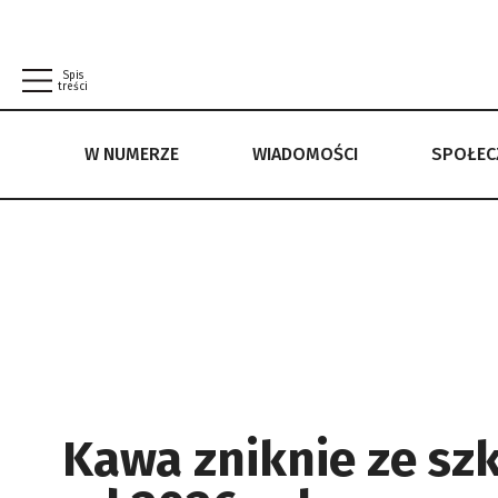
Spis
treści
W NUMERZE
WIADOMOŚCI
SPOŁE
W NUMERZE
WIADOMOŚCI
SPOŁECZEŃSTWO
POLITYKA PRYWATNOŚCI
REGULAMIN
Kawa zniknie ze sz