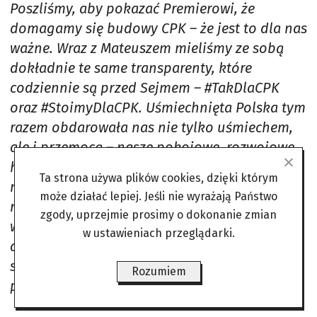
Poszliśmy, aby pokazać Premierowi, że
domagamy się budowy CPK – że jest to dla nas
ważne. Wraz z Mateuszem mieliśmy ze sobą
dokładnie te same transparenty, które
codziennie są przed Sejmem – #TakDlaCPK
oraz #StoimyDlaCPK. Uśmiechnięta Polska tym
razem obdarowała nas nie tylko uśmiechem,
ale i przemocą – nasze pokojowe, rozwojowe
hasła na tyle rozsierdziły ludzi, że po ok. 10
Ta strona używa plików cookies, dzięki którym
minutach postanowili działać i siłą zniszczyć
może działać lepiej. Jeśli nie wyrażają Państwo
nasze transparenty, przy jednoczesnym
zgody, uprzejmie prosimy o dokonanie zmian
wyzywaniu nas od idiotów, kacapów czy
w ustawieniach przeglądarki.
agentów rosyjskich – a wszystko to w czasie
słów Premiera o walce z agenturą rosyjską w
Rozumiem
polityce.