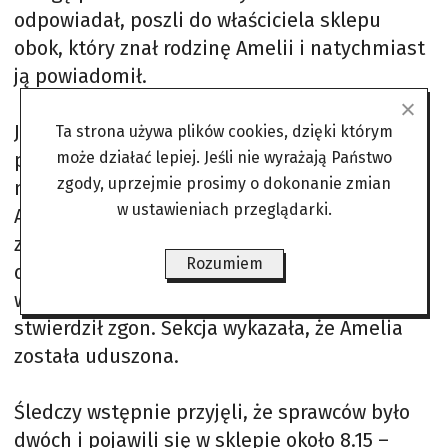
odpowiadał, poszli do właściciela sklepu
obok, który znał rodzinę Amelii i natychmiast
ją powiadomił.
Jeden z krewnych, mieszkający dosłownie
Ta strona używa plików cookies, dzięki którym
przez ścianę, pojawił się po chwili. W sklepie
może działać lepiej. Jeśli nie wyrażają Państwo
zgody, uprzejmie prosimy o dokonanie zmian
nikogo nie było, ale na zapleczu znalazł
w ustawieniach przeglądarki.
Amelię leżącą na podłodze – z
zakneblowanymi ustami i skrępowaną taśmą
Rozumiem
do kartonów. Nie dawała oznak życia. O 9.50
wezwano pogotowie i policję. Lekarz
stwierdził zgon. Sekcja wykazała, że Amelia
została uduszona.
Śledczy wstępnie przyjęli, że sprawców było
dwóch i pojawili się w sklepie około 8.15 –