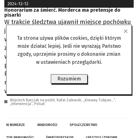
2024-12-12
Honorarium za śmierć. Morderca ma pretensje do
pisarki
W trakcie śledztwa ujawnił miejsce pochówku
jednej z zabitych kobiet, potem z rozpędu
Ta strona używa plików cookies, dzięki którym
wskazał dwa następne. We wszystkich
może działać lepiej. Jeśli nie wyrażają Państwo
znaleziono ludzkie szczątki. Ponad wszelką
zgody, uprzejmie prosimy o dokonanie zmian
wątpliwość były to zamordowane, a wcześniej
w ustawieniach przeglądarki.
poszukiwane kobiety. Sędzia Sławomir
Przykucki z Sądu Okręgowego w Koszalinie
Rozumiem
mówi wprost: – Nie wiemy, czy mogło być
więcej ofiar, i pewnie się już tego nie
Wojciech Barczak na podst. Rafał Zalewski, „Krwawy Tulipan...”,
„Interwencja”, Polsat
W NUMERZE
WIADOMOŚCI
SPOŁECZEŃSTWO
TOP WIADOMOŚCI
ŚWIAT/PERYSKOP
LIFESTYLE/ZDROWIE