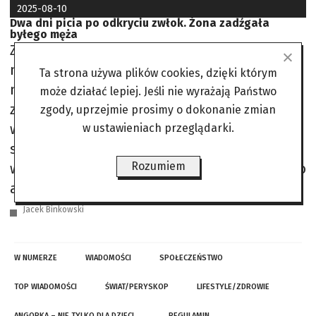
2025-08-10
Dwa dni picia po odkryciu zwłok. Żona zadźgała
byłego męża
Zaczęło się między nimi psuć, gdy jeden z
nich umarł w wieku 22 lat. Coraz więcej pili,
Ta strona używa plików cookies, dzięki którym
małżonek przestał pracować i Małgorzata Ż.
może działać lepiej. Jeśli nie wyrażają Państwo
zdecydowała o rozwodzie. Po jakimś czasie
zgody, uprzejmie prosimy o dokonanie zmian
wrócili do siebie i planowali ponowny ślub. W
w ustawieniach przeglądarki.
styczniu minionego roku, podczas kolejnego
Rozumiem
wspólnego picia wódki, doszło między nimi do
awantury. Grzegorz Ż. uderzył swoją byłą
Jacek Binkowski
W NUMERZE
WIADOMOŚCI
SPOŁECZEŃSTWO
TOP WIADOMOŚCI
ŚWIAT/PERYSKOP
LIFESTYLE/ZDROWIE
ANGORKA – NIE TYLKO DLA DZIECI…
REGULAMIN