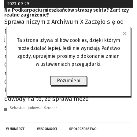
2023-09-29
Na Podkarpaciu mieszkańców straszy sekta? Żart czy
realne zagrożenie?
Sprawa niczym z Archiwum X Zaczęło się od
postu na Facebooku, który opublikowała
jedna z mieszkanek powiatu
Ta strona używa plików cookies, dzięki którym
stalowowolskiego. W swoim wpisie ostrzegała
może działać lepiej. Jeśli nie wyrażają Państwo
mieszkańców Jamnicy, Przyszowa oraz
zgody, uprzejmie prosimy o dokonanie zmian
Grębowa przed tajemniczą sektą, która
w ustawieniach przeglądarki.
rzekomo krąży po lasach i zabija zwierzęta.
Rozumiem
Choć opowieść ta brzmiała niczym z
klasycznego horroru, pojawiły się pewne
dowody na to, że sprawa może
Sebastian Jadowski-Szreder
W NUMERZE
WIADOMOŚCI
SPOŁECZEŃSTWO