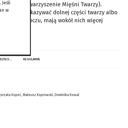
Jeśli
echnięte Stowarzyszenie Mięśni Twarzy).
an w
o nie chcą pokazywać dolnej części twarzy albo
przy użyciu oczu, mają wokół nich więcej
 DZIECI…
REGULAMIN
gorzata Kopeć, Mateusz Koprowski, Dominika Kowal