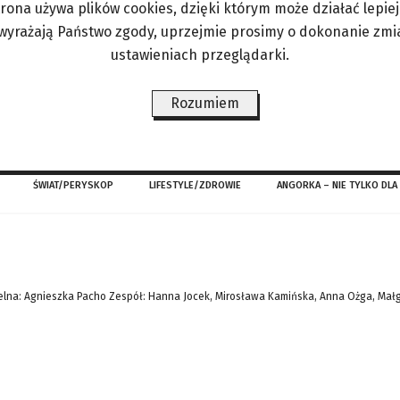
trona używa plików cookies, dzięki którym może działać lepiej. 
mę Hyojokin Kyokai (co mniej więcej znaczy Uśmi
 wyrażają Państwo zgody, uprzejmie prosimy o dokonanie zmi
wią, że – nawet jeśli już mogą zdjąć maseczki – t
ustawieniach przeglądarki.
ę, że po tym, jak uśmiechali się przede wszystkim 
Rozumiem
imbun
ŚWIAT/PERYSKOP
LIFESTYLE/ZDROWIE
ANGORKA – NIE TYLKO DLA
lna: Agnieszka Pacho Zespół: Hanna Jocek, Mirosława Kamińska, Anna Ożga, Mał