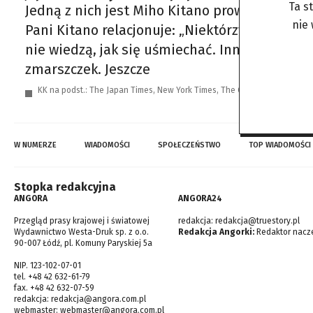
Ta s
Jedną z nich jest Miho Kitano prowadząca fir
nie
Pani Kitano relacjonuje: „Niektórzy ludzie mó
nie wiedzą, jak się uśmiechać. Inni skarżą si
zmarszczek. Jeszcze
KK na podst.: The Japan Times, New York Times, The Guardian, Asahi Sh
W NUMERZE
WIADOMOŚCI
SPOŁECZEŃSTWO
TOP WIADOMOŚCI
Stopka redakcyjna
ANGORA
ANGORA24
Przegląd prasy krajowej i światowej
redakcja:
redakcja@truestory.pl
Wydawnictwo Westa-Druk sp. z o.o.
Redakcja Angorki:
Redaktor nacze
90-007 Łódź, pl. Komuny Paryskiej 5a
NIP. 123-102-07-01
tel. +48 42 632-61-79
fax. +48 42 632-07-59
redakcja:
redakcja@angora.com.pl
webmaster:
webmaster@angora.com.pl