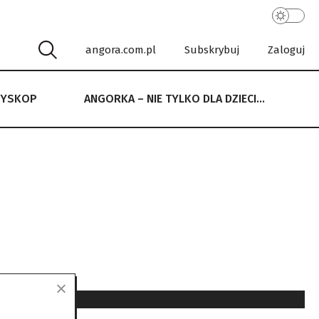
angora.com.pl
Subskrybuj
Zaloguj
RYSKOP
ANGORKA – NIE TYLKO DLA DZIECI…
 NIE TYLKO DLA DZIECI…