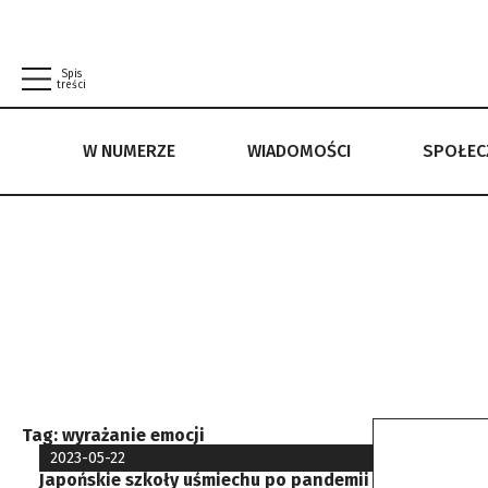
Spis
treści
W NUMERZE
WIADOMOŚCI
SPOŁE
W NUMERZE
WIADOMOŚCI
SPOŁECZEŃSTWO
POLITYKA PRYWATNOŚCI
REGULAMIN
Tag:
wyrażanie emocji
2023-05-22
Japońskie szkoły uśmiechu po pandemii