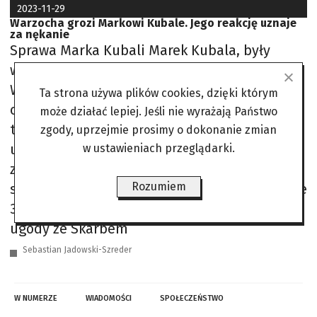
2023-11-29
Warzocha grozi Markowi Kubale. Jego reakcję uznaje
za nękanie
Sprawa Marka Kubali Marek Kubala, były
właściciel salonu samochodowego Seata z
Wałbrzycha, został niesprawiedliwie
Ta strona używa plików cookies, dzięki którym
oskarżony o przestępstwa podatkowe 23 lata
może działać lepiej. Jeśli nie wyrażają Państwo
temu. Po 11 latach walki doczekał się
zgody, uprzejmie prosimy o dokonanie zmian
uniewinnienia, lecz stracił wszystko i
w ustawieniach przeglądarki.
zaciągnął duże długi. Od siedmiu lat Kubala
Rozumiem
stara się o odszkodowanie w wysokości prawie
31 mln zł. Planuje przedstawić propozycję
ugody ze Skarbem
Sebastian Jadowski-Szreder
W NUMERZE
WIADOMOŚCI
SPOŁECZEŃSTWO