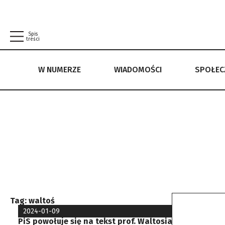
Spis
treści
W NUMERZE
WIADOMOŚCI
SPOŁE
W NUMERZE
WIADOMOŚCI
SPOŁECZEŃSTWO
POLITYKA PRYWATNOŚCI
REGULAMIN
Tag:
waltoś
2024-01-09
PiS powołuje się na tekst prof. Waltosia, ale nie wie,