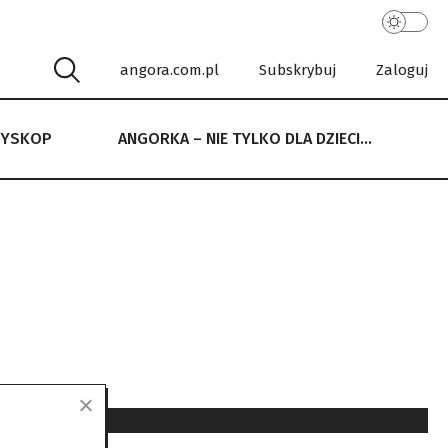
angora.com.pl
Subskrybuj
Zaloguj
RYSKOP
ANGORKA – NIE TYLKO DLA DZIECI…
 NIE TYLKO DLA DZIECI…