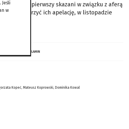
Jeśli
tali po raz pierwszy skazani w związku z aferą
an w
mógł rozpatrzyć ich apelację, w listopadzie
Sąd
 DZIECI…
REGULAMIN
gorzata Kopeć, Mateusz Koprowski, Dominika Kowal