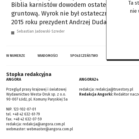
Ta s
Biblia karnistów dowodem ostatecznym W marc
nie
gruntową. Wyrok nie był ostateczny, a polityc
2015 roku prezydent Andrzej Duda skorzystał 
Sebastian Jadowski-Szreder
W NUMERZE
WIADOMOŚCI
SPOŁECZEŃSTWO
TOP WIADOMOŚCI
Stopka redakcyjna
ANGORA
ANGORA24
Przegląd prasy krajowej i światowej
redakcja:
redakcja@truestory.pl
Wydawnictwo Westa-Druk sp. z o.o.
Redakcja Angorki:
Redaktor nacze
90-007 Łódź, pl. Komuny Paryskiej 5a
NIP. 123-102-07-01
tel. +48 42 632-61-79
fax. +48 42 632-07-59
redakcja:
redakcja@angora.com.pl
webmaster:
webmaster@angora.com.pl