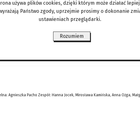
trona używa plików cookies, dzięki którym może działać lepiej. 
u 2015 roku Mariusz Kamiński i Maciej Wąsik zos
 wyrażają Państwo zgody, uprzejmie prosimy o dokonanie zmi
y złożyli odwołanie. Jednak zanim sąd apelacyjny 
ustawieniach przeglądarki.
z prawa łaski. Ta decyzja wywołała kontrowersje. 
Rozumiem
ŚWIAT/PERYSKOP
LIFESTYLE/ZDROWIE
ANGORKA – NIE TYLKO DLA
lna: Agnieszka Pacho Zespół: Hanna Jocek, Mirosława Kamińska, Anna Ożga, Mał