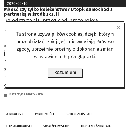
2026-05-10
Miłość czy tylko koleżeństwo? Utopił samochód z
partnerką w środku cz. II
Po odczytaniu przez sąd protokołów
przesłuchań w śledztwie oświadczył tak: –
Ta strona używa plików cookies, dzięki którym
Plus minus coś z tych wyjaśnień pamiętam,
może działać lepiej. Jeśli nie wyrażają Państwo
ale niezbyt dokładnie. Nie zgadzam się
zgody, uprzejmie prosimy o dokonanie zmian
jednak z połową tych rzeczy, które tam
w ustawieniach przeglądarki.
napisano, ale nie sprecyzuję, z czym się nie
zgadzam. Jestem po raz pierwszy w sądzie i
Rozumiem
nie wiem, jak się trzeba zachowywać… Spoko
gość,
Katarzyna Binkowska
W NUMERZE
WIADOMOŚCI
SPOŁECZEŃSTWO
TOP WIADOMOŚCI
ŚWIAT/PERYSKOP
LIFESTYLE/ZDROWIE