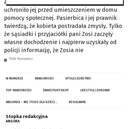
aż do śmierci (tzw. dożywocie), ale to nie
uchroniło jej przed umieszczeniem w domu
pomocy społecznej. Pasierbica i jej prawnik
twierdzą, że kobieta postradała zmysły. Tylko
że sąsiadki i przyjaciółki pani Zosi zaczęły
własne dochodzenie i najpierw uzyskały od
policji informację, że Zosia nie
Piotr Ikonowicz
W NUMERZE
WIADOMOŚCI
SPOŁECZEŃSTWO
TOP WIADOMOŚCI
ŚWIAT/PERYSKOP
LIFESTYLE/ZDROWIE
ANGORKA – NIE TYLKO DLA DZIECI…
REGULAMIN
Stopka redakcyjna
ANGORA