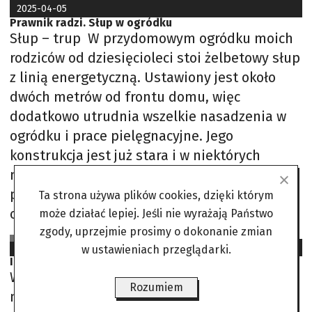
2025-04-05
Prawnik radzi. Słup w ogródku
Słup – trup W przydomowym ogródku moich
rodziców od dziesięcioleci stoi żelbetowy słup
z linią energetyczną. Ustawiony jest około
dwóch metrów od frontu domu, więc
dodatkowo utrudnia wszelkie nasadzenia w
ogródku i prace pielęgnacyjne. Jego
konstrukcja jest już stara i w niektórych
miejscach zaczęła się wykruszać, ukazując
pręt zbrojeniowy. Ubytek jest więc spory. Kto
Ta strona używa plików cookies, dzięki którym
odpowiada
może działać lepiej. Jeśli nie wyrażają Państwo
zgody, uprzejmie prosimy o dokonanie zmian
Mecenas Jan Paragraf
2024-03-26
w ustawieniach przeglądarki.
IKONOWICZ: Porwanie Pani Zosi
Wprawdzie zastrzegła sobie w akcie
Rozumiem
notarialnym prawo mieszkania w tym domu