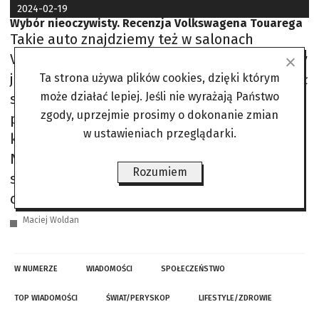
2024-02-19
Wybór nieoczywisty. Recenzja Volkswagena Touarega
Takie auto znajdziemy też w salonach
Volkswagena. Touareg trzeciej generacji, który
jest na rynku od 2018 roku, ostatnio przeszedł
Ta strona używa plików cookies, dzięki którym
może działać lepiej. Jeśli nie wyrażają Państwo
subtelny lifting. Jak ten okazały wóz
zgody, uprzejmie prosimy o dokonanie zmian
prezentuje się na tle bardziej prestiżowych
w ustawieniach przeglądarki.
konkurentów? I czy promowana przez
Niemców hybryda typu plug-in ma w nim
Rozumiem
sens? Kiedy po raz pierwszy miałem do
czynienia z największym i najdroższym
Maciej Woldan
W NUMERZE
WIADOMOŚCI
SPOŁECZEŃSTWO
TOP WIADOMOŚCI
ŚWIAT/PERYSKOP
LIFESTYLE/ZDROWIE