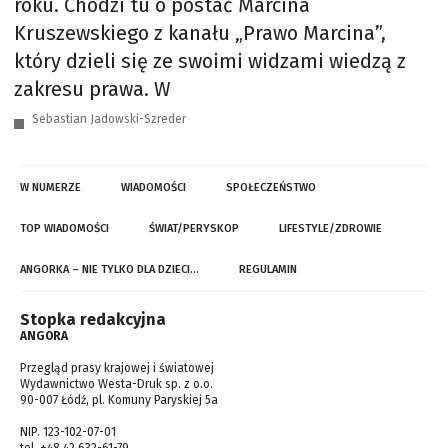
roku. Chodzi tu o postać Marcina
Kruszewskiego z kanału „Prawo Marcina”,
który dzieli się ze swoimi widzami wiedzą z
zakresu prawa. W
Sebastian Jadowski-Szreder
W NUMERZE
WIADOMOŚCI
SPOŁECZEŃSTWO
TOP WIADOMOŚCI
ŚWIAT/PERYSKOP
LIFESTYLE/ZDROWIE
ANGORKA – NIE TYLKO DLA DZIECI…
REGULAMIN
Stopka redakcyjna
ANGORA
Przegląd prasy krajowej i światowej
Wydawnictwo Westa-Druk sp. z o.o.
90-007 Łódź, pl. Komuny Paryskiej 5a
NIP. 123-102-07-01