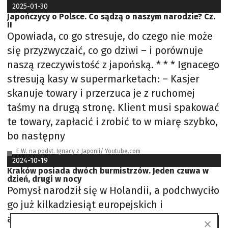
2025-01-30
Japończycy o Polsce. Co sądzą o naszym narodzie? Cz.
II
Opowiada, co go stresuje, do czego nie może
się przyzwyczaić, co go dziwi – i porównuje
naszą rzeczywistość z japońską. * * * Ignacego
stresują kasy w supermarketach: – Kasjer
skanuje towary i przerzuca je z ruchomej
taśmy na drugą stronę. Klient musi spakować
te towary, zapłacić i zrobić to w miarę szybko,
bo następny
E.W. na podst. Ignacy z Japonii/ Youtube.com
2024-10-19
Kraków posiada dwóch burmistrzów. Jeden czuwa w
dzień, drugi w nocy
Pomysł narodził się w Holandii, a podchwyciło
go już kilkadziesiąt europejskich i
amerykańskich ośrodków. W Polsce pierwszy