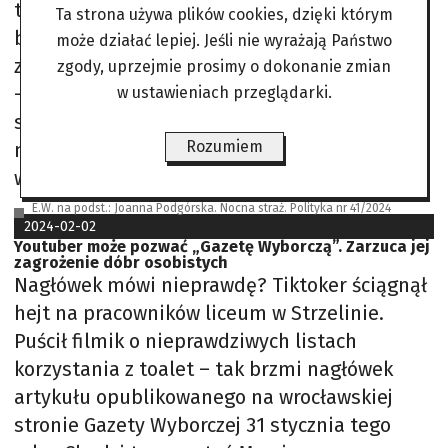
taki urząd ustanowił Sosnowiec. Tam nocny
Ta strona używa plików cookies, dzięki którym
burmistrz ma za zadanie ożywić miasto po
może działać lepiej. Jeśli nie wyrażają Państwo
zmroku, w Krakowie przeciwnie – uspokoić je.
zgody, uprzejmie prosimy o dokonanie zmian
– Zanim jeszcze zacząłem urzędować 1
w ustawieniach przeglądarki.
sierpnia tego roku, byłem traktowany przez
Rozumiem
mieszkańców trochę jak szeryf, który wyjdzie
w nocy w
E.W. na podst.: Joanna Podgórska. Nocna straż. Polityka nr 41/2024
2024-02-02
Youtuber może pozwać „Gazetę Wyborczą”. Zarzuca jej
zagrożenie dóbr osobistych
Nagłówek mówi nieprawdę? Tiktoker ściągnął
hejt na pracowników liceum w Strzelinie.
Puścił filmik o nieprawdziwych listach
korzystania z toalet – tak brzmi nagłówek
artykułu opublikowanego na wrocławskiej
stronie Gazety Wyborczej 31 stycznia tego