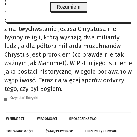
STANISŁAWEM OBIRKIEM
Rozumiem
– Wielkanoc to najważniejsze święto
chrześcijaństwa. Bez wiary w
zmartwychwstanie Jezusa Chrystusa nie
byłoby religii, którą wyznają dwa miliardy
ludzi, a dla półtora miliarda muzułmanów
Chrystus jest prorokiem (co prawda nie tak
ważnym jak Mahomet). W PRL-u jego istnienie
jako postaci historycznej w ogóle podawano w
wątpliwość. Teraz najwięcej sporów dotyczy
tego, czy był Bogiem.
Krzysztof Różycki
W NUMERZE
WIADOMOŚCI
SPOŁECZEŃSTWO
TOP WIADOMOŚCI
ŚWIAT/PERYSKOP
LIFESTYLE/ZDROWIE