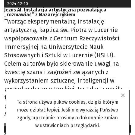
2024-12-10
Jezus AI. Instalacja artystyczna pozwalająca
„rozmawiać” z Nazarejczykiem
Tworząc eksperymentalną instalację
artystyczną, kaplica św. Piotra w Lucernie
współpracowała z Centrum Rzeczywistości
Immersyjnej na Uniwersytecie Nauk
Stosowanych i Sztuki w Lucernie (HSLU).
Celem autorów było skierowanie uwagi na
kwestię szans i zagrożeń związanych z
wykorzystaniem sztucznej inteligencji w
posłudze duszpasterskiej. Instalacja nosiła
tytuł „Deus in Machina”, a jej
Ta strona używa plików cookies, dzięki którym
pomysłodawcami byli Philipp Haslbauer i
może działać lepiej. Jeśli nie wyrażają Państwo
Aljosa
zgody, uprzejmie prosimy o dokonanie zmian
(AS) Na podst.: nzz.ch, euronews.com
w ustawieniach przeglądarki.
2023-04-18
Chrześcijanin kulturowy. Rozmowa z prof.