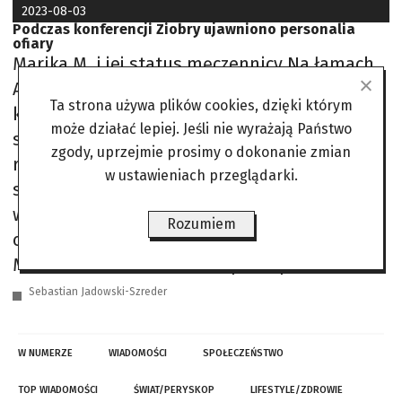
2023-08-03
Podczas konferencji Ziobry ujawniono personalia
ofiary
Marika M. i jej status męczennicy Na łamach
Angory pisaliśmy już o przypadku Mariki M.,
Ta strona używa plików cookies, dzięki którym
którą pod obronę wziął choćby wiceminister
może działać lepiej. Jeśli nie wyrażają Państwo
sprawiedliwości Sebastian Kaleta. W
zgody, uprzejmie prosimy o dokonanie zmian
rozmowie z „Gazetą Prawną” polityk
w ustawieniach przeglądarki.
stwierdził, iż: Nie sposób nie odnieść
wrażenia, że Marika została ukarana nie za
Rozumiem
czyn, lecz za poglądy. Przypomnijmy, że
Marika M. została skazana przez poznański
Sebastian Jadowski-Szreder
W NUMERZE
WIADOMOŚCI
SPOŁECZEŃSTWO
TOP WIADOMOŚCI
ŚWIAT/PERYSKOP
LIFESTYLE/ZDROWIE