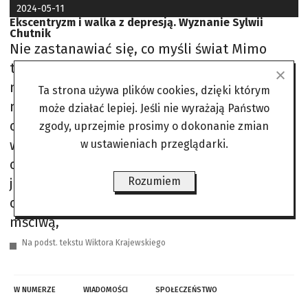
2024-05-11
Ekscentryzm i walka z depresją. Wyznanie Sylwii
Chutnik
Nie zastanawiać się, co myśli świat Mimo
trudności, które sprawia jej Polska, pisarka
nie zamierza opuszczać kraju. Rozwinęła swój
Ta strona używa plików cookies, dzięki którym
mikroświat na warszawskim Mokotowie i
może działać lepiej. Jeśli nie wyrażają Państwo
opowiada o swojej walce z depresją. Chutnik
zgody, uprzejmie prosimy o dokonanie zmian
wydaje książki w szybkim tempie, niedawno
w ustawieniach przeglądarki.
opublikowała powieść „Tyłem do kierunku
Rozumiem
jazdy”, a kilka miesięcy później zbiór
opowiadań „Dintojra”. Mimo marzenia o byciu
mściwą,
Na podst. tekstu Wiktora Krajewskiego
W NUMERZE
WIADOMOŚCI
SPOŁECZEŃSTWO