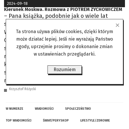
2024-09-18
Kierunek Moskwa. Rozmowa z PIOTREM ZYCHOWICZEM
– Pana książka, podobnie jak o wiele lat
starsze wypowiedzi nieżyjącego już profesora
Wieczorkiewicza, spotkała się z krytyką. –
Ta strona używa plików cookies, dzięki którym
może działać lepiej. Jeśli nie wyrażają Państwo
Oskarżano mnie, że ośmieliłem się mówić o
zgody, uprzejmie prosimy o dokonanie zmian
sojuszu z Niemcami, którzy wymordowali 6
w ustawieniach przeglądarki.
milionów polskich obywateli. To była typowa
krytyka ahistoryczna. Ja nie mówiłem o
Rozumiem
sojuszu z Niemcami, którzy wymordowali
miliony ludzi, tylko o sojuszu z
Krzysztof Różycki
W NUMERZE
WIADOMOŚCI
SPOŁECZEŃSTWO
TOP WIADOMOŚCI
ŚWIAT/PERYSKOP
LIFESTYLE/ZDROWIE