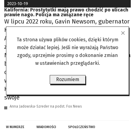
2023-10-19
Kalifornia: Prostytutki mają prawo chodzić po ulicach
prawie nago. Policja ma związane ręce
W lipcu 2022 roku, Gavin Newsom, gubernator
Kalifornii, zatwierdził Ustawę Senatu nr 357.
Anulowała ona wcześniejsze prawo, które
Ta strona używa plików cookies, dzięki którym
zakazywało włóczenie się w celu prostytucji.
może działać lepiej. Jeśli nie wyrażają Państwo
Nowe zasady zaczęły obowiązywać od stycznia
zgody, uprzejmie prosimy o dokonanie zmian
bieżącego roku. „Zasady wyrzucone przez
w ustawieniach przeglądarki.
okno” Burmistrz National City, Ron Morrison,
Rozumiem
wyraził swoje obawy, twierdząc, że alfonsi w
Kalifornii byli świadomi, że mogą rozszerzyć
swoje
Anna Jadowska-Szreder na podst. Fox News
W NUMERZE
WIADOMOŚCI
SPOŁECZEŃSTWO