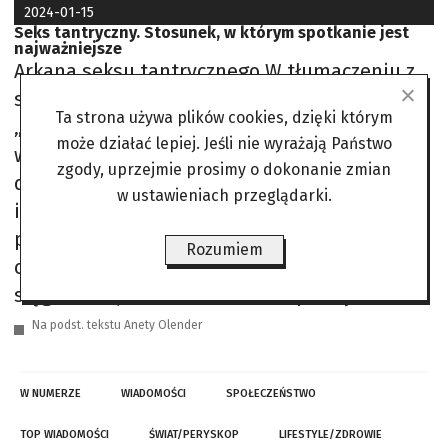
2024-01-15
Seks tantryczny. Stosunek, w którym spotkanie jest
najważniejsze
Arkana seksu tantrycznego W tłumaczeniu z
sanskrytu, termin „tantra” oznacza dosłownie
Ta strona używa plików cookies, dzięki którym
„spleceni ze sobą”. Ma to znaczenie nie tylko
może działać lepiej. Jeśli nie wyrażają Państwo
w wymiarze fizycznym, ale także głęboko
zgody, uprzejmie prosimy o dokonanie zmian
duchowym. W hinduizmie i buddyzmie
w ustawieniach przeglądarki.
istnieje przekonanie, że podczas aktu
płciowego partnerzy łączą się nie tylko
Rozumiem
ciałami, lecz także duszami, co pozwala im
sięgać dalej, aż do boskości. W praktyce
Na podst. tekstu Anety Olender
W NUMERZE
WIADOMOŚCI
SPOŁECZEŃSTWO
TOP WIADOMOŚCI
ŚWIAT/PERYSKOP
LIFESTYLE/ZDROWIE