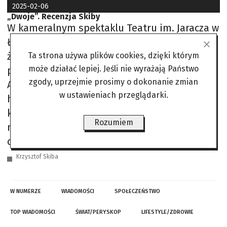
2025-02-06
„Dwoje”. Recenzja Skiby
W kameralnym spektaklu Teatru im. Jaracza w
Łodzi spotyka się dwoje zagubionych
życiowych rozbitków. Jest 1948 rok. Zaledwie
Ta strona używa plików cookies, dzięki którym
może działać lepiej. Jeśli nie wyrażają Państwo
przed chwilą skończył się koszmar wojenny.
zgody, uprzejmie prosimy o dokonanie zmian
Anna, Niemka, która chce nauczyć się
w ustawieniach przeglądarki.
hebrajskiego, trafia do małej piwniczki, w
której mieszka stary rabin Chaim. Nauczyciel
Rozumiem
nie tylko jest nieufny, ale zdecydowanie nie
chce się podjąć zadania. Początkowo reaguje
Krzysztof Skiba
W NUMERZE
WIADOMOŚCI
SPOŁECZEŃSTWO
TOP WIADOMOŚCI
ŚWIAT/PERYSKOP
LIFESTYLE/ZDROWIE