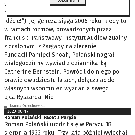
wydawnictwa Flammarion jego książka „Ne
courez pas! Marchez!” („Nie biegnijcie!
Idźcie!”). Jej geneza sięga 2006 roku, kiedy to
w ramach rozmów, prowadzonych przez
francuski Państwowy Instytut Audiowizualny
z ocalonymi z Zagłady na zlecenie
Fundacji Pamięci Shoah, Polański nagrał
wielogodzinny wywiad z dziennikarką
Catherine Bernstein. Powrócił do niego po
prawie dwudziestu latach, dołączając do
własnych wspomnień wyznania swego
ojca Ryszarda. Nie
Joanna Orzechowska
2023-08-14
Roman Polański. Facet z Paryża
Roman Polański urodził się w Paryżu 18
sierpnia 1933 roku. Trzy lata później wyjechał