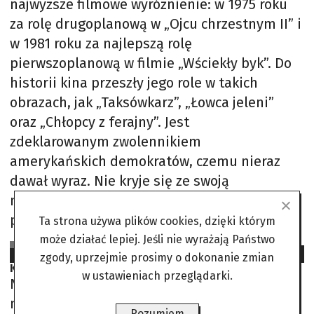
najwyższe filmowe wyróżnienie: w 1975 roku
za rolę drugoplanową w „Ojcu chrzestnym II” i
w 1981 roku za najlepszą rolę
pierwszoplanową w filmie „Wściekły byk”. Do
historii kina przeszły jego role w takich
obrazach, jak „Taksówkarz”, „Łowca jeleni”
oraz „Chłopcy z ferajny”. Jest
zdeklarowanym zwolennikiem
amerykańskich demokratów, czemu nieraz
dawał wyraz. Nie kryje się ze swoją
niechęcią do Donalda Trumpa, nazywając go
publicznie klaunem i
Ta strona używa plików cookies, dzięki którym
może działać lepiej. Jeśli nie wyrażają Państwo
Plotkara
2025-03-24
zgody, uprzejmie prosimy o dokonanie zmian
Książka Romana Polańskiego. „Nie biegnijcie! Idźcie!”
w ustawieniach przeglądarki.
Na początku marca ukazała się
nakładem znanego paryskiego
Rozumiem