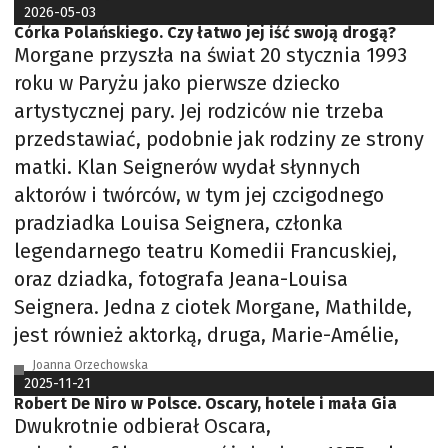
2026-05-03
Córka Polańskiego. Czy łatwo jej iść swoją drogą?
Morgane przyszła na świat 20 stycznia 1993
roku w Paryżu jako pierwsze dziecko
artystycznej pary. Jej rodziców nie trzeba
przedstawiać, podobnie jak rodziny ze strony
matki. Klan Seignerów wydał słynnych
aktorów i twórców, w tym jej czcigodnego
pradziadka Louisa Seignera, członka
legendarnego teatru Komedii Francuskiej,
oraz dziadka, fotografa Jeana-Louisa
Seignera. Jedna z ciotek Morgane, Mathilde,
jest również aktorką, druga, Marie-Amélie,
Joanna Orzechowska
2025-11-21
Robert De Niro w Polsce. Oscary, hotele i mała Gia
Dwukrotnie odbierał Oscara,