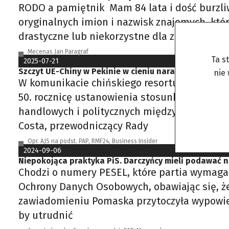
RODO a pamiętnik Mam 84 lata i dość burzliw
oryginalnych imion i nazwisk znajomych, któ
drastyczne lub niekorzystne dla znajomych czy
Mecenas Jan Paragraf
Ta s
2025-07-21
Szczyt UE-Chiny w Pekinie w cieniu narastających nap
nie
W komunikacie chińskiego resortu dyplomacji
50. rocznicę ustanowienia stosunków dyplom
handlowych i politycznych między Unią Europ
Costa, przewodniczący Rady
Opr. AJS na podst. PAP, RMF24, Business Insider
2024-09-06
Niepokojąca praktyka PiS. Darczyńcy mieli podawać 
Chodzi o numery PESEL, które partia wymaga
Ochrony Danych Osobowych, obawiając się, ż
zawiadomieniu Pomaska przytoczyła wypowiedź
by utrudnić