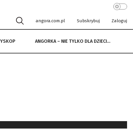
angora.com.pl
Subskrybuj
Zaloguj
RYSKOP
ANGORKA – NIE TYLKO DLA DZIECI…
 NIE TYLKO DLA DZIECI…