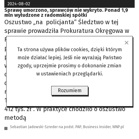
2024-08-02
Sprawę umorzono, sprawców nie wykryto. Ponad 1,9
mln wyłudzone z radomskiej spółki
Oszustwo „na policjanta” Śledztwo w tej
sprawie prowadziła Prokuratura Okręgowa w
Radomiu. Aneta Góźdź, rzeczniczka
prokuratury, poinformowała PAP, iż
Ta strona używa plików cookies, dzięki którym
postępowanie zakończono, ponieważ nie
może działać lepiej. Jeśli nie wyrażają Państwo
wykryto głównych sprawców
zgody, uprzejmie prosimy o dokonanie zmian
odpowiedzialnych za przestępstwo. Sprawa
w ustawieniach przeglądarki.
dotyczyła „niekorzystnego rozporządzenia
Rozumiem
mieniem spółki Rewitalizacja na łączną kwotę
1,5 mln zł oraz próby wyłudzenia dodatkowych
412 tys. zł”. W praktyce chodziło o oszustwo
metodą
Sebastian Jadowski-Szreder na podst. PAP, Business Insider, WNP.pl