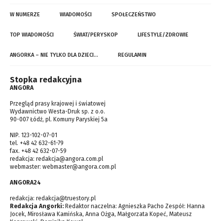
W NUMERZE
WIADOMOŚCI
SPOŁECZEŃSTWO
TOP WIADOMOŚCI
ŚWIAT/PERYSKOP
LIFESTYLE/ZDROWIE
ANGORKA – NIE TYLKO DLA DZIECI…
REGULAMIN
Stopka redakcyjna
ANGORA
Przegląd prasy krajowej i światowej
Wydawnictwo Westa-Druk sp. z o.o.
90-007 Łódź, pl. Komuny Paryskiej 5a
NIP. 123-102-07-01
tel. +48 42 632-61-79
fax. +48 42 632-07-59
redakcja:
redakcja@angora.com.pl
webmaster:
webmaster@angora.com.pl
ANGORA24
redakcja:
redakcja@truestory.pl
Redakcja Angorki:
Redaktor naczelna: Agnieszka Pacho Zespół: Hanna
Jocek, Mirosława Kamińska, Anna Ożga, Małgorzata Kopeć, Mateusz