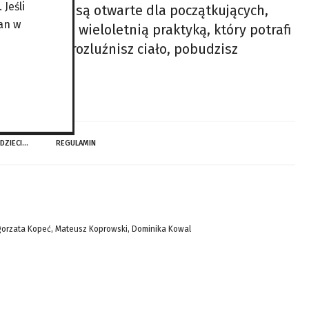
Jeśli
improwizacji są otwarte dla początkujących,
an w
rowizacji z wieloletnią praktyką, który potrafi
aw impro, rozluźnisz ciało, pobudzisz
 DZIECI…
REGULAMIN
gorzata Kopeć, Mateusz Koprowski, Dominika Kowal