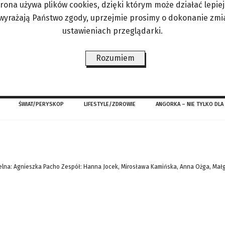
trona używa plików cookies, dzięki którym może działać lepiej. 
aktorem, ani mieć scenicznego obycia. Warsztaty 
 wyrażają Państwo zgody, uprzejmie prosimy o dokonanie zmi
 prowadzi Remigiusz Jankowski – aktor i trener imp
ustawieniach przeglądarki.
ństwa. Na „Środowym resecie” nauczysz się podst
Rozumiem
ŚWIAT/PERYSKOP
LIFESTYLE/ZDROWIE
ANGORKA – NIE TYLKO DLA
lna: Agnieszka Pacho Zespół: Hanna Jocek, Mirosława Kamińska, Anna Ożga, Mał