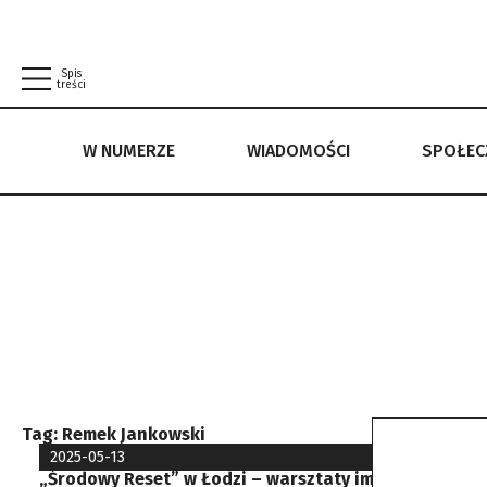
Spis
treści
W NUMERZE
WIADOMOŚCI
SPOŁE
W NUMERZE
WIADOMOŚCI
SPOŁECZEŃSTWO
POLITYKA PRYWATNOŚCI
REGULAMIN
Tag:
Remek Jankowski
2025-05-13
„Środowy Reset” w Łodzi – warsztaty improwizacji, k