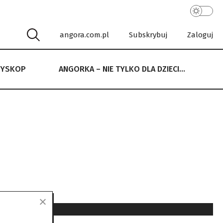
angora.com.pl
Subskrybuj
Zaloguj
RYSKOP
ANGORKA – NIE TYLKO DLA DZIECI…
 NIE TYLKO DLA DZIECI…