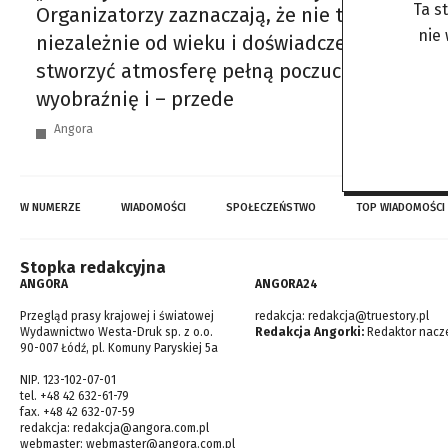
Ta s
Organizatorzy zaznaczają, że nie trzeba być 
nie
niezależnie od wieku i doświadczenia. Zajęcia
stworzyć atmosferę pełną poczucia bezpiecze
wyobraźnię i – przede
Angora
W NUMERZE
WIADOMOŚCI
SPOŁECZEŃSTWO
TOP WIADOMOŚCI
Stopka redakcyjna
ANGORA
ANGORA24
Przegląd prasy krajowej i światowej
redakcja:
redakcja@truestory.pl
Wydawnictwo Westa-Druk sp. z o.o.
Redakcja Angorki:
Redaktor nacze
90-007 Łódź, pl. Komuny Paryskiej 5a
NIP. 123-102-07-01
tel. +48 42 632-61-79
fax. +48 42 632-07-59
redakcja:
redakcja@angora.com.pl
webmaster:
webmaster@angora.com.pl