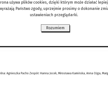
trona używa plików cookies, dzięki którym może działać lepiej. 
rdziej inspirujących kobiet tego roku, na której 
 wyrażają Państwo zgody, uprzejmie prosimy o dokonanie zmi
 Obama czy America Ferrera, ale i także mniej ro
ustawieniach przeglądarki.
a listę na pięć kategorii, które mają kluczowe zn
Rozumiem
ŚWIAT/PERYSKOP
LIFESTYLE/ZDROWIE
ANGORKA – NIE TYLKO DLA
lna: Agnieszka Pacho Zespół: Hanna Jocek, Mirosława Kamińska, Anna Ożga, Mał