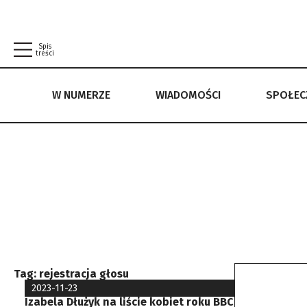
Spis
treści
W NUMERZE
WIADOMOŚCI
SPOŁE
W NUMERZE
WIADOMOŚCI
SPOŁECZEŃSTWO
POLITYKA PRYWATNOŚCI
REGULAMIN
Tag:
rejestracja głosu
2023-11-23
Izabela Dłużyk na liście kobiet roku BBC. Rejestruje 