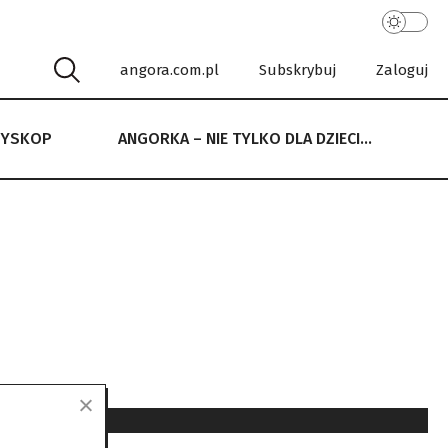
angora.com.pl
Subskrybuj
Zaloguj
RYSKOP
ANGORKA – NIE TYLKO DLA DZIECI…
 NIE TYLKO DLA DZIECI…