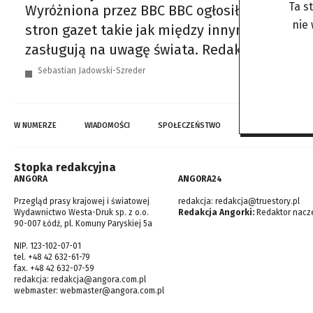
Ta s
Wyróżniona przez BBC BBC ogłosiło listę najba
nie
stron gazet takie jak między innymi Michelle
zasługują na uwagę świata. Redakcja podzielił
Sebastian Jadowski-Szreder
W NUMERZE
WIADOMOŚCI
SPOŁECZEŃSTWO
TOP WIADOMOŚCI
Stopka redakcyjna
ANGORA
ANGORA24
Przegląd prasy krajowej i światowej
redakcja:
redakcja@truestory.pl
Wydawnictwo Westa-Druk sp. z o.o.
Redakcja Angorki:
Redaktor nacze
90-007 Łódź, pl. Komuny Paryskiej 5a
NIP. 123-102-07-01
tel. +48 42 632-61-79
fax. +48 42 632-07-59
redakcja:
redakcja@angora.com.pl
webmaster:
webmaster@angora.com.pl