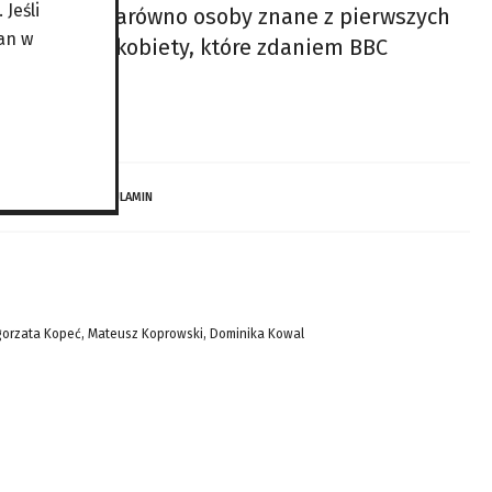
Jeśli
znalazły się zarówno osoby znane z pierwszych
an w
zpoznawalne kobiety, które zdaniem BBC
aczenie dla
 DZIECI…
REGULAMIN
gorzata Kopeć, Mateusz Koprowski, Dominika Kowal