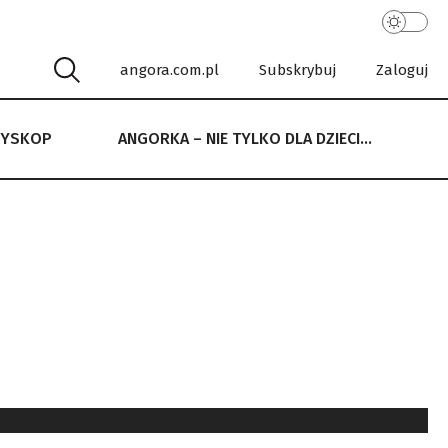
angora.com.pl
Subskrybuj
Zaloguj
RYSKOP
ANGORKA – NIE TYLKO DLA DZIECI…
 NIE TYLKO DLA DZIECI…