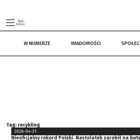
Spis
treści
W NUMERZE
WIADOMOŚCI
SPOŁE
W NUMERZE
WIADOMOŚCI
SPOŁECZEŃSTWO
POLITYKA PRYWATNOŚCI
REGULAMIN
Tag:
recykling
2026-04-21
Nieoficjalny rekord Polski. Nastolatek zarobił na but