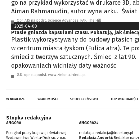
go na przykład wykorzystać w drukarce 3D, ab
Aiman Rahmanudin, autor wynalazku. Świat p
Opr. AJS na podst. Science Advances, PAP, The Hill
2025-04-08
Ptasie gniazda kapsułami czasu. Pokazują, jak śmiecą
Plastik wykorzystywany do budowy ptasich gn
w centrum miasta łyskom (Fulica atra). Te p
śmieci z tworzyw sztucznych. Śmieci z lat 90
opakowaniach widniały daty ważności
G.K. opr. na podst. www.zielona.interia.pl
W NUMERZE
WIADOMOŚCI
SPOŁECZEŃSTWO
TOP WIADOMOŚCI
Stopka redakcyjna
ANGORA
ANGORA24
Przegląd prasy krajowej i światowej
redakcja:
redakcja@truestory.pl
Wydawnictwo Westa-Druk sp. z o.o.
Redakcja Angorki:
Redaktor nacze