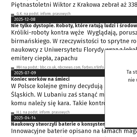
Piętnastoletni Wiktor z Krakowa zebrał aż 33
G.K. na podst. inform. prasowych
2025-12-08
Nie tylko dystopie. Roboty, które ratują ludzi i środo
Króliki-roboty kontra węże Wyglądają, porusz
birmańskiego. W rzeczywistości to sprytne r
naukowcy z Uniwersytetu Florydy wraz z loka
emitery ciepła, zapachu
MH na podst.: bbc.co.uk, nbcnews.com, forbes.n1info.rs
Ta s
2025-07-09
Koniec worków na śmieci
nie
W Polsce kolejne gminy decydują się na nie
Śląskich. W Lubaniu zaś stanąć mają specjal
komu należy się kara. Takie kontrole i mand
H.J. na podst. inform. prasowych
2025-04-14
Naukowcy stworzyli baterie o konsystencji… pasty d
Innowacyjne baterie opisano na łamach maga