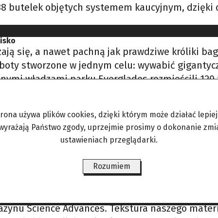
88 butelek objętych systemem kaucyjnym, dzięki 
wisko
ają się, a nawet pachną jak prawdziwe króliki b
oboty stworzone w jednym celu: wywabić gigantycz
lnymi władzami parku Everglades rozmieścili 120
trona używa plików cookies, dzięki którym może działać lepiej. 
 wyrażają Państwo zgody, uprzejmie prosimy o dokonanie zmi
rozdawanie mieszkańcom darmowych worków. Dziej
ustawieniach przeglądarki.
ne pojemniki z nadajnikami RFID. W przypadku zł
aty nie są niczym nowym w Szwecji, Niemczech
Rozumiem
o zębów
zynu Science Advances. Tekstura naszego mater