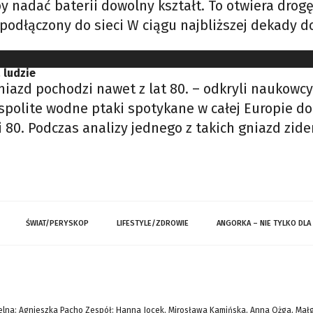
y nadać baterii dowolny kształt. To otwiera drogę
odłączony do sieci W ciągu najbliższej dekady d
 ludzie
iazd pochodzi nawet z lat 80. – odkryli naukowc
ospolite wodne ptaki spotykane w całej Europie
. i 80. Podczas analizy jednego z takich gniazd z
ŚWIAT/PERYSKOP
LIFESTYLE/ZDROWIE
ANGORKA – NIE TYLKO DLA
lna: Agnieszka Pacho Zespół: Hanna Jocek, Mirosława Kamińska, Anna Ożga, Mał