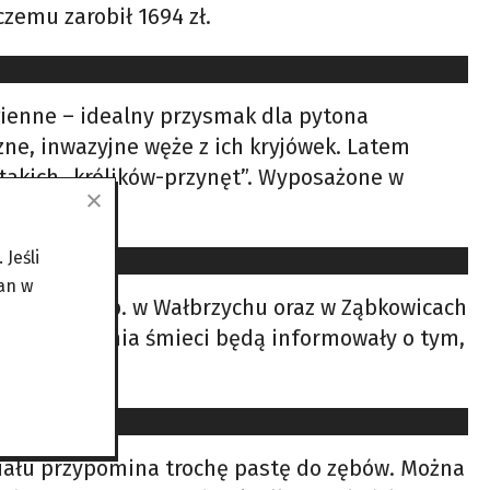
czemu zarobił 1694 zł.
agienne – idealny przysmak dla pytona
ne, inwazyjne węże z ich kryjówek. Latem
 takich „królików-przynęt”. Wyposażone w
Jeśli
an w
e się tak np. w Wałbrzychu oraz w Ząbkowicach
ego sortowania śmieci będą informowały o tym,
iału przypomina trochę pastę do zębów. Można