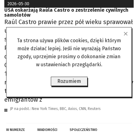
2026-05-30
USA oskarżają Raúla Castro o zestrzelenie cywilnych
samolotów
Raúl Castro prawie przez pół wieku sprawował
urząd ministra obrony, a w latach 2008 – 2018
stał na czele kraju jako przewodniczący Rady
Ta strona używa plików cookies, dzięki którym
Państwa i Rady Ministrów. Do dziś
może działać lepiej. Jeśli nie wyrażają Państwo
decyduje zza kulis o polityce Hawany.
zgody, uprzejmie prosimy o dokonanie zmian
Oskarżenie dotyczy wydarzenia z 24 lutego
w ustawieniach przeglądarki.
1996 roku. Tego dnia myśliwce castrowskiego
Rozumiem
reżimu Mig-29 zestrzeliły dwa lekkie samoloty
typu Cessna, pilotowane przez kubańskich
emigrantów z
JP na podst.: New York Times, BBC, Axios, CNN, Reuters
W NUMERZE
WIADOMOŚCI
SPOŁECZEŃSTWO