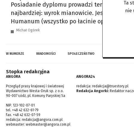
Ta s
Posiadanie dyplomu prowadzi teraz do więzieni
nie
najbardziej: wyrok mianowicie. Jeszcze nie ka
Humanum (wszystko po łacinie oprócz Cz.), p
Michał Ogórek
W NUMERZE
WIADOMOŚCI
SPOŁECZEŃSTWO
TOP WIADOMOŚCI
Stopka redakcyjna
ANGORA
ANGORA24
Przegląd prasy krajowej i światowej
redakcja:
redakcja@truestory.pl
Wydawnictwo Westa-Druk sp. z o.o.
Redakcja Angorki:
Redaktor nacze
90-007 Łódź, pl. Komuny Paryskiej 5a
NIP. 123-102-07-01
tel. +48 42 632-61-79
fax. +48 42 632-07-59
redakcja:
redakcja@angora.com.pl
webmaster:
webmaster@angora.com.pl