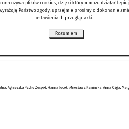
trona używa plików cookies, dzięki którym może działać lepiej. 
a, co jest jaskrawym zaprzeczeniem narzekań i za
 wyrażają Państwo zgody, uprzejmie prosimy o dokonanie zmi
żde, ale początek został zrobiony. Jego Magnificen
ustawieniach przeglądarki.
owinniśmy być wdzięczni za to, że wszystkie pato
Rozumiem
ŚWIAT/PERYSKOP
LIFESTYLE/ZDROWIE
ANGORKA – NIE TYLKO DLA
lna: Agnieszka Pacho Zespół: Hanna Jocek, Mirosława Kamińska, Anna Ożga, Mał