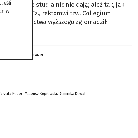
Jeśli
rzutów, że studia nic nie dają; ależ tak, jak
an w
cji Pawłowi Cz., rektorowi tzw. Collegium
logie szkolnictwa wyższego zgromadził
 DZIECI…
REGULAMIN
gorzata Kopeć, Mateusz Koprowski, Dominika Kowal