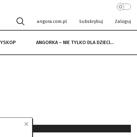
angora.com.pl
Subskrybuj
Zaloguj
RYSKOP
ANGORKA – NIE TYLKO DLA DZIECI…
 NIE TYLKO DLA DZIECI…