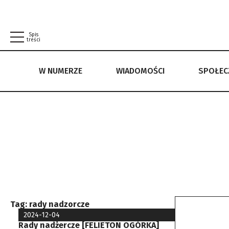
Spis
treści
W NUMERZE
WIADOMOŚCI
SPOŁE
W NUMERZE
WIADOMOŚCI
SPOŁECZEŃSTWO
POLITYKA PRYWATNOŚCI
REGULAMIN
Tag:
rady nadzorcze
2024-12-04
Rady nadżercze [FELIETON OGÓRKA]