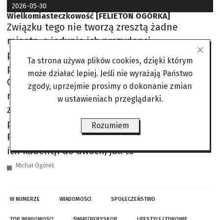
2026-05-30
Wielkomiasteczkowość [FELIETON OGÓRKA]
Związku tego nie tworzą zresztą żadne
miasta, a jedynie ich prezydenci –
przewodniczącym jest prezydent Wrocławia, a
Ta strona używa plików cookies, dzięki którym
prominentną postacią prezydent
może działać lepiej. Jeśli nie wyrażają Państwo
Częstochowy; przeciwko obu toczą się
zgody, uprzejmie prosimy o dokonanie zmian
rozprawy w wydziałach karnych, a z aresztu
w ustawieniach przeglądarki.
zostali wypuszczeni jedynie warunkowo. Nie
przeszkadza to temu, że ten Związek
Rozumiem
Prezydentów ma postulat, aby nie ograniczać
ich kadencji do dwóch, jak to
Michał Ogórek
W NUMERZE
WIADOMOŚCI
SPOŁECZEŃSTWO
TOP WIADOMOŚCI
ŚWIAT/PERYSKOP
LIFESTYLE/ZDROWIE