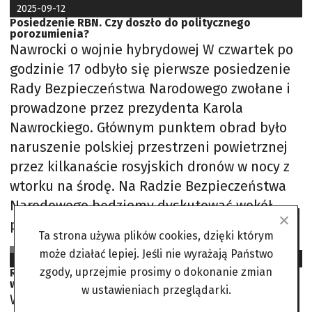
2025-09-12
Posiedzenie RBN. Czy doszło do politycznego
porozumienia?
Nawrocki o wojnie hybrydowej W czwartek po
godzinie 17 odbyło się pierwsze posiedzenie
Rady Bezpieczeństwa Narodowego zwołane i
prowadzone przez prezydenta Karola
Nawrockiego. Głównym punktem obrad było
naruszenie polskiej przestrzeni powietrznej
przez kilkanaście rosyjskich dronów w nocy z
wtorku na środę. Na Radzie Bezpieczeństwa
Narodowego będziemy dyskutować wokół
poważnego problemu, który odnosi się do 10
Ta strona używa plików cookies, dzięki którym
SJS na podst. PAP, TVN24, Wirtualna Polska
może działać lepiej. Jeśli nie wyrażają Państwo
2025-06-18
zgody, uprzejmie prosimy o dokonanie zmian
RBN o energetyce i szczycie NATO. W posiedzeniu
weźmie udział Karol Nawrocki
w ustawieniach przeglądarki.
W środę przed południem odbędzie się