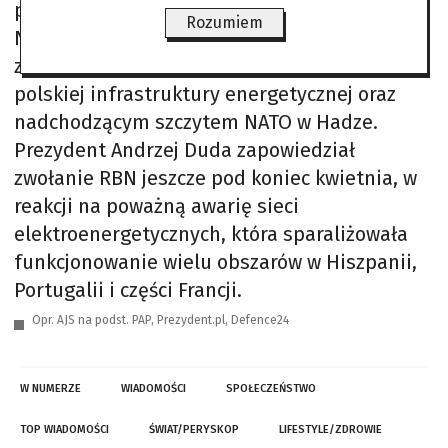
posiedzenie Rady Bezpieczeństwa
Rozumiem
Narodowego, podczas którego omówione
zostaną kwestie związane z bezpieczeństwem
polskiej infrastruktury energetycznej oraz
nadchodzącym szczytem NATO w Hadze.
Prezydent Andrzej Duda zapowiedział
zwołanie RBN jeszcze pod koniec kwietnia, w
reakcji na poważną awarię sieci
elektroenergetycznych, która sparaliżowała
funkcjonowanie wielu obszarów w Hiszpanii,
Portugalii i części Francji.
Opr. AJS na podst. PAP, Prezydent.pl, Defence24
W NUMERZE
WIADOMOŚCI
SPOŁECZEŃSTWO
TOP WIADOMOŚCI
ŚWIAT/PERYSKOP
LIFESTYLE/ZDROWIE