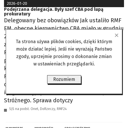
2026-01-20
Podejrzana delegacja. Były szef CBA pod lupą
prokuratury
Delegowany bez obowiązków Jak ustaliło RMF
FM, obecne kierownictwo CBA miało w grudniu
2025 roku złożyć do prokuratury
Ta strona używa plików cookies, dzięki którym
zawiadomienie dotyczące tej sprawy.
może działać lepiej. Jeśli nie wyrażają Państwo
Postępowanie obejmuje podejrzenie
zgody, uprzejmie prosimy o dokonanie zmian
przekroczenia uprawnień w celu uzyskania
w ustawieniach przeglądarki.
korzyści majątkowej. Według informacji RMF
FM, aktualny szef Biura dopuszcza możliwość
Rozumiem
odpowiedzialności zarówno Ernesta Bejdy, jak
i jego następcy na stanowisku, Andrzeja
Stróżnego. Sprawa dotyczy
SJS na podst. Onet, DoRzeczy, RMF24