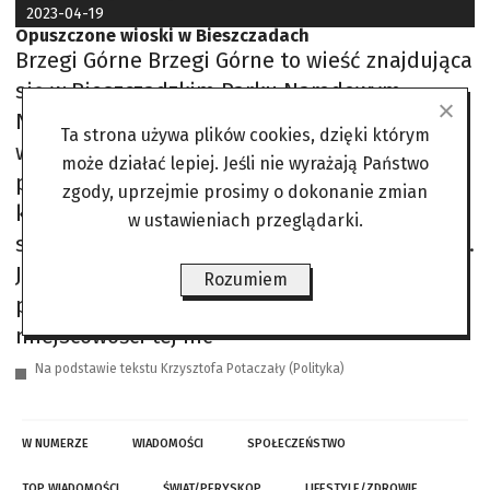
2023-04-19
Opuszczone wioski w Bieszczadach
Brzegi Górne Brzegi Górne to wieść znajdująca
się w Bieszczadzkim Parku Narodowym.
Niegdyś należała ona do jednej z ludniejszych
Ta strona używa plików cookies, dzięki którym
w Bieszczadach. Obecnie Brzegi Górne
może działać lepiej. Jeśli nie wyrażają Państwo
posiadają wyłącznie dwóch mieszkańców,
zgody, uprzejmie prosimy o dokonanie zmian
którymi są Aniela i Marek Kapesowie. Mieści
w ustawieniach przeglądarki.
się tak także nowoczesny schron dla turystów.
Jak przyznają mieszkańcy, od połowy
Rozumiem
października do późnej wiosny w
miejscowości tej nic
Na podstawie tekstu Krzysztofa Potaczały (Polityka)
W NUMERZE
WIADOMOŚCI
SPOŁECZEŃSTWO
TOP WIADOMOŚCI
ŚWIAT/PERYSKOP
LIFESTYLE/ZDROWIE